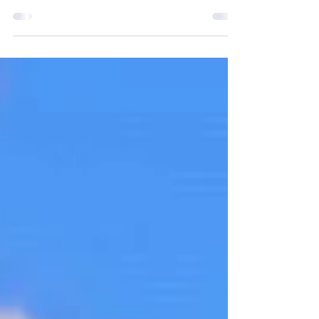
Unter dem Motto „Ein Licht für die Menschen“
entstand am 22. November - rechtzeitig mit Raum
für einen Ersatztermin eine Woche später, falls das
Wetter nicht mitgespielt hätte - im
Pulvermühlpark, gemeinsam mit engagierten
Freiwilligen, ein stimmungsvoller Adventkranz aus
natürlichen Materialien. Er lädt Anwohner und
Besucher dazu ein, im Advent einen Moment
innezuhalten, tief durchzuatmen, Kranz, Park und
Natur auf sich wirken zu lassen - um mit einem
Lächeln im Herzen nach