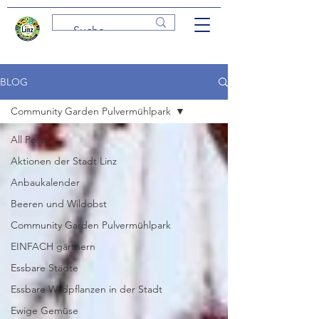
BLOG
Community Garden Pulvermühlpark
All Posts
Aktionen der Stadt Linz
Anbaukalender
Beeren und Wildobst
Community Garden Pulvermühlpark
EINFACH gärtnern
Essbare Städte
Essbare Wildpflanzen in der Stadt
Ewige Gemüse