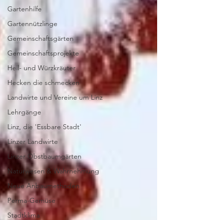
Gartenhilfe
Gartennützlinge
Gemeinschaftsgärten
Gemeinschaftsprojekte
Heil- und Würzkräuter
Hecken die schmecken
Landwirte und Vereine um Linz
Lehrgänge
Linz, die 'Essbare Stadt'
Linzer Landwirte
Linzer Obstbaumgärten
Naturwesen & Wahrnehmung
Neue Anbaumethoden
Perma-Gemüse
Stadtklima