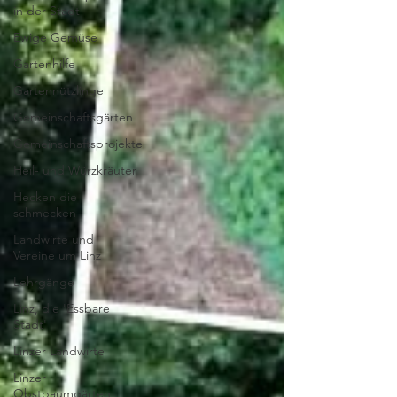
in der Stadt
Ewige Gemüse
Gartenhilfe
Gartennützlinge
Gemeinschaftsgärten
Gemeinschaftsprojekte
Heil- und Würzkräuter
Hecken die
schmecken
Landwirte und
Vereine um Linz
Lehrgänge
Linz, die 'Essbare
Stadt'
Linzer Landwirte
Linzer
Obstbaumgärten