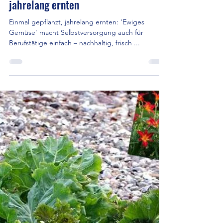
Essbare Stadt Linz
17. März 2025
2 Min. Lesezeit
EINFACH gärtnern
Ewiges Gemüse #2 - Ideal für
Berufstätige: Einmal gepflanzt,
jahrelang ernten
Einmal gepflanzt, jahrelang ernten: 'Ewiges
Gemüse' macht Selbstversorgung auch für
Berufstätige einfach – nachhaltig, frisch ...