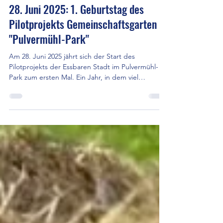
Community Garden Pulvermühlpark
28. Juni 2025: 1. Geburtstag des
Pilotprojekts Gemeinschaftsgarten
"Pulvermühl-Park"
Am 28. Juni 2025 jährt sich der Start des
Pilotprojekts der Essbaren Stadt im Pulvermühl-
Park zum ersten Mal. Ein Jahr, in dem viel
gewachsen ist: Pflanzen, Ideen, Begegnungen
und Erfahrungen. Ein Test-Projekt für mögliche
weitere Projekte in Linz: Gemeinschaftsgärten als
Orte der Begegnung, der Bewusstseinsbildung,
der Kenntnis über Essbares - auch in Deiner
Umgebung, über Perma- und Wildgemüse,
Methoden des einfachen Gärtners ...