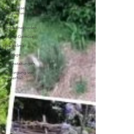
Naturwesen &
Wahrnehmung
Neue
Anbaumethoden
Perma-Gemüse
Stadtklima
Umfrage
Veranstaltungen
Versorgung von
ausserhalb