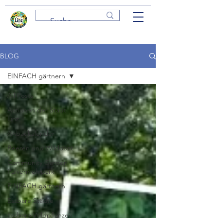
BLOG
EINFACH gärtnern
All Posts
Aktionen der Stadt
Linz
Anbaukalender
Beeren und Wildobst
Community Garden
Pulvermühlpark
EINFACH gärtnern
Essbare Städte
Essbare Wildpflanzen