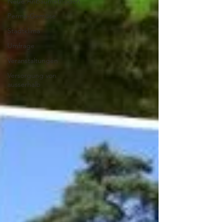
Neue Anbaumethoden
Perma-Gemüse
Stadtklima
Umfrage
Veranstaltungen
Versorgung von
ausserhalb