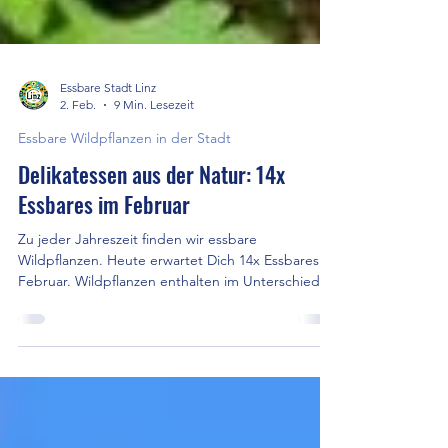
Essbare Stadt Linz
2. Feb.
9 Min. Lesezeit
Essbare Wildpflanzen in der Stadt
Delikatessen aus der Natur: 14x
Essbares im Februar
Zu jeder Jahreszeit finden wir essbare
Wildpflanzen. Heute erwartet Dich 14x Essbares im
Februar. Wildpflanzen enthalten im Unterschied zu
Kulturpflanzen alle Inhaltstoffe in konzentrierter
Form, was Dir und der Natur den grossen Vorteil
bietet, dass Du nur wenig von ihnen benötigst,
damit sie ihre Wirkung für Dich entfalten können
...