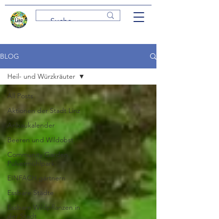
BLOG
Heil- und Würzkräuter
All Posts
Aktionen der Stadt Linz
Anbaukalender
Beeren und Wildobst
Community Garden
Pulvermühlpark
EINFACH gärtnern
Essbare Städte
Essbare Wildpflanzen in
der Stadt