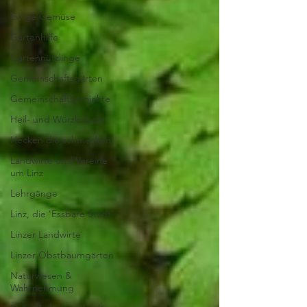
Ewige Gemüse
Gartenhilfe
Gartennützlinge
Gemeinschaftsgärten
Gemeinschaftsprojekte
Heil- und Würzkräuter
Hecken die schmecken
Landwirte und Vereine
um Linz
Lehrgänge
Linz, die 'Essbare Stadt'
Linzer Landwirte
Linzer Obstbaumgärten
Naturwesen &
Wahrnehmung