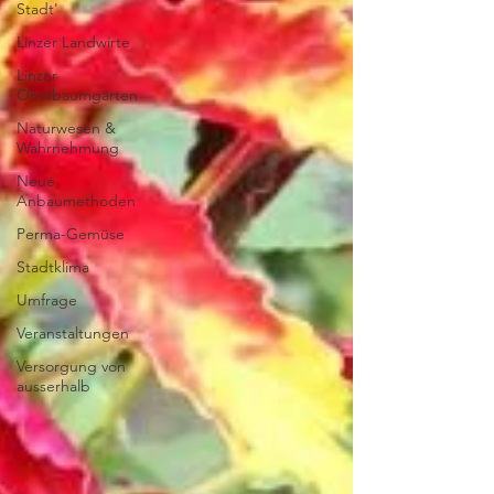
Stadt'
Linzer Landwirte
Linzer
Obstbaumgärten
Naturwesen &
Wahrnehmung
Neue
Anbaumethoden
Perma-Gemüse
Stadtklima
Umfrage
Veranstaltungen
Versorgung von
ausserhalb