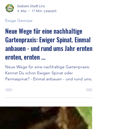
Essbare Stadt Linz
4. Mai
17 Min. Lesezeit
Ewige Gemüse
Neue Wege für eine nachhaltige
Gartenpraxis: Ewiger Spinat. Einmal
anbauen - und rund ums Jahr ernten,
ernten, ernten ...
Neue Wege für eine nachhaltige Gartenpraxis:
Kennst Du schon Ewigen Spinat oder
Permaspinat? - Einmal anbauen - und rund ums
Jahr ernten, ernten, ernten ... dazu ergänzend
nicht winterharte und einjährige ertragreiche
Option. Spinatvariationen von rankend und
kriechend bis aufrecht, von wenigen Zentmeter
Höhe bis zu vielen Meter. Grün oder bunt und für
alle Standorte. Vielfalt und Pracht im Garten und