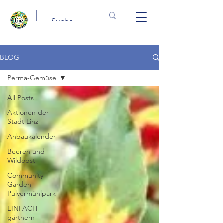
BLOG
Perma-Gemüse
All Posts
Aktionen der
Stadt Linz
Anbaukalender
Beeren und
Wildobst
Community
Garden
Pulvermühlpark
EINFACH
gärtnern