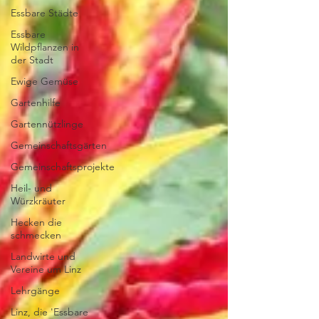
Essbare Städte
Essbare
Wildpflanzen in
der Stadt
Ewige Gemüse
Gartenhilfe
Gartennützlinge
Gemeinschaftsgärten
Gemeinschaftsprojekte
Heil- und
Würzkräuter
Hecken die
schmecken
Landwirte und
Vereine um Linz
Lehrgänge
Linz, die 'Essbare