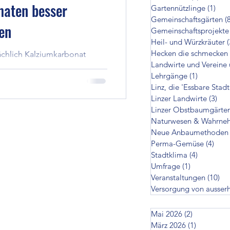
maten besser
Gartennützlinge
(1)
1 Be
cken die schmecken
Gemeinschaftsgärten
(
en
Gemeinschaftsprojekte
Heil- und Würzkräuter
(
Hecken die schmecken
ächlich Kalziumkarbonat
zer Landwirte
Landwirte und Vereine 
overfügbar, indem man die
Lehrgänge
(1)
1 Beitrag
 Oberfläche zu vergrößern,
Linz, die 'Essbare Stadt
ezugabe in wasserlösliches
en
Linzer Landwirte
(3)
3 B
Linzer Obstbaumgärte
s Dünger verfügbar zu
Naturwesen & Wahrne
Neue Anbaumethoden
on ausserhalb
Perma-Gemüse
(4)
4 Be
Stadtklima
(4)
4 Beiträg
Umfrage
(1)
1 Beitrag
Veranstaltungen
(10)
10
Versorgung von ausser
Mai 2026
(2)
2 Beiträge
März 2026
(1)
1 Beitrag