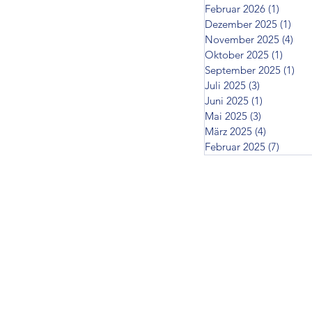
Februar 2026
(1)
1 Beitr
Dezember 2025
(1)
1 Be
November 2025
(4)
4 B
Oktober 2025
(1)
1 Beit
September 2025
(1)
1 B
Juli 2025
(3)
3 Beiträge
Juni 2025
(1)
1 Beitrag
Mai 2025
(3)
3 Beiträge
März 2025
(4)
4 Beiträg
Februar 2025
(7)
7 Beit