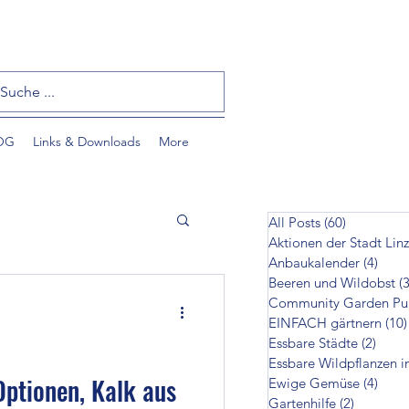
OG
Links & Downloads
More
All Posts
(60)
60 Beiträ
Aktionen der Stadt Linz
Anbaukalender
(4)
4 Bei
Beeren und Wildobst
(3
EINFACH gärtnern
(10)
Essbare Städte
(2)
2 Bei
Essbare Wildpflanzen i
tzlinge
Optionen, Kalk aus
Ewige Gemüse
(4)
4 Bei
Gartenhilfe
(2)
2 Beiträ