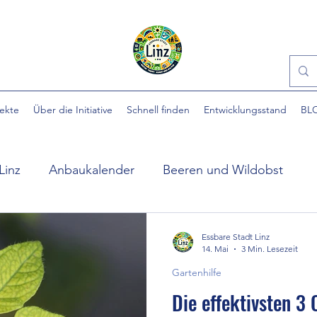
jekte
Über die Initiative
Schnell finden
Entwicklungsstand
BL
Linz
Anbaukalender
Beeren und Wildobst
ühlpark
EINFACH gärtnern
Essbare Städte
Essbare Stadt Linz
14. Mai
3 Min. Lesezeit
Gartenhilfe
 Stadt
Ewige Gemüse
Gartenhilfe
Gartennü
Die effektivsten 3 