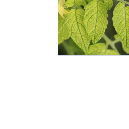
Gemeinschaftsgärten
G
Landwirte und Vereine um L
Linzer Obstbaumgärten
Perma-Gemüse
Stadtkl