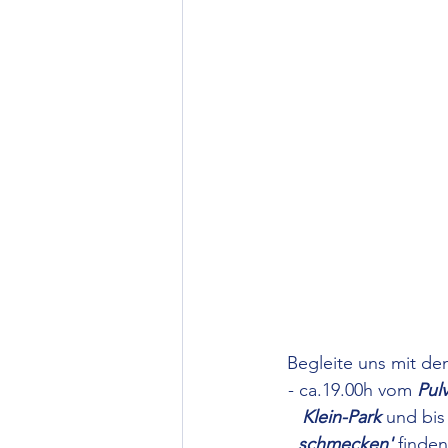
Begleite uns mit de
- ca.19.00h vom 
Pul
Klein-Park
 und bis
schmecken' 
finden