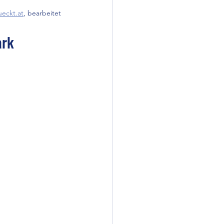
ueckt.at
, bearbeitet
ark