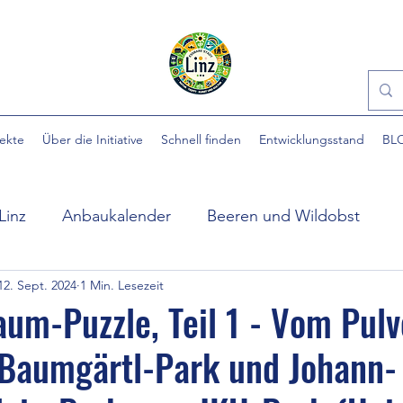
jekte
Über die Initiative
Schnell finden
Entwicklungsstand
BL
Linz
Anbaukalender
Beeren und Wildobst
12. Sept. 2024
1 Min. Lesezeit
ühlpark
EINFACH gärtnern
Essbare Städte
um-Puzzle, Teil 1 - Vom Pul
 Baumgärtl-Park und Johann-
 Stadt
Ewige Gemüse
Gartenhilfe
Gartennü