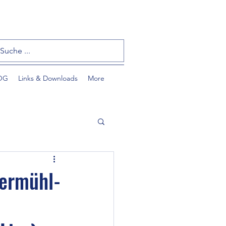
OG
Links & Downloads
More
vermühl-
tzlinge