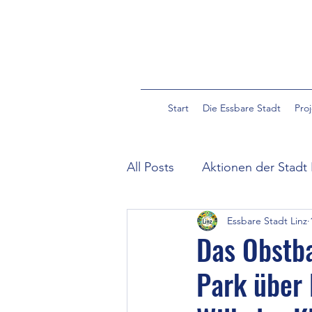
Start
Die Essbare Stadt
Pro
All Posts
Aktionen der Stadt 
Essbare Stadt Linz
Community Garden Pulverm
Das Obstba
Park über
Essbare Wildpflanzen in der