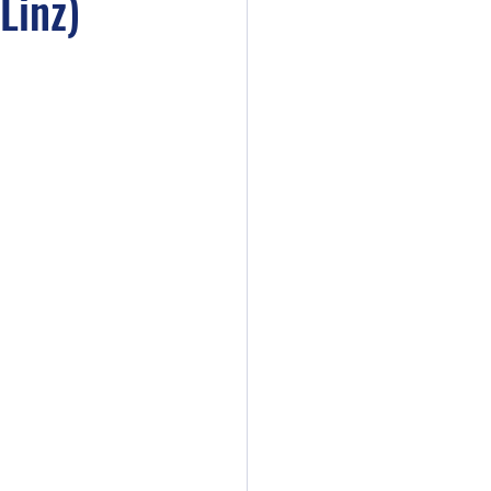
Linz)
cken die schmecken
zer Landwirte
en
on ausserhalb