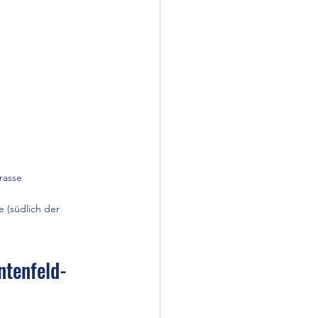
rasse
 (südlich der 
tenfeld-