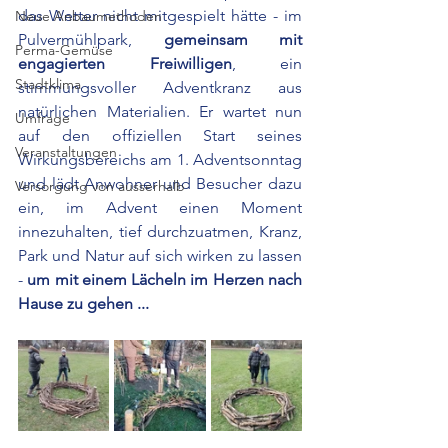
das Wetter nicht mitgespielt hätte - im 
Neue Anbaumethoden
Pulvermühlpark, 
gemeinsam mit 
Perma-Gemüse
engagierten Freiwilligen
, ein 
Stadtklima
stimmungsvoller Adventkranz aus 
natürlichen Materialien. Er wartet nun 
Umfrage
auf den offiziellen Start seines 
Veranstaltungen
Wirkungsbereichs am 1. Adventsonntag 
und lädt Anwohner und Besucher dazu 
Versorgung von ausserhalb
ein, im Advent einen Moment 
innezuhalten, tief durchzuatmen, Kranz, 
Park und Natur auf sich wirken zu lassen 
-
 um mit einem Lächeln im Herzen nach 
Hause zu gehen ...