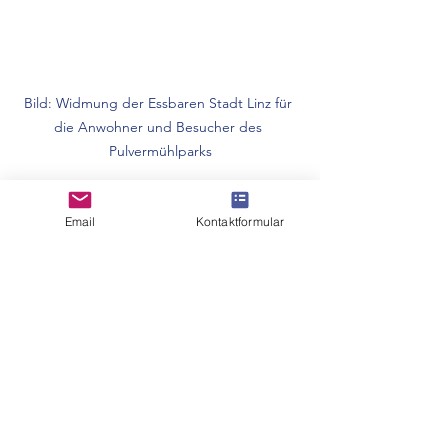
Bild: Widmung der Essbaren Stadt Linz für 
die Anwohner und Besucher des 
Pulvermühlparks
Widmung
Email
Kontaktformular
Den Anwohnern & Besuchern des 
Pulvermühlparks vom Team und 
Freunden der 
Essbaren Stadt Linz
gewidmet.
Möge alle der Geist von 
Weihnachten erreichen 
und erfreuen - und mögen 