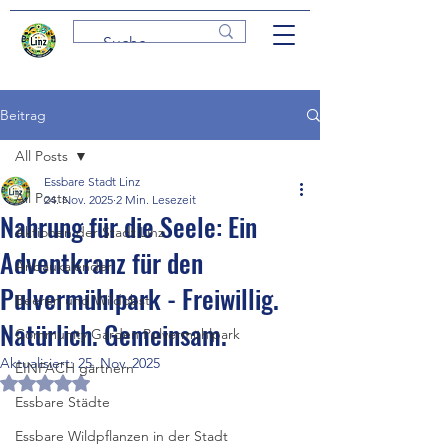
Beitrag
All Posts
Essbare Stadt Linz
All Posts
24. Nov. 2025
2 Min. Lesezeit
Nahrung für die Seele: Ein
Aktionen der Stadt Linz
Adventkranz für den
Anbaukalender
Pulvermühlpark - Freiwillig.
Beeren und Wildobst
Natürlich. Gemeinsam.
Community Garden Pulvermühlpark
Aktualisiert:
25. Nov. 2025
EINFACH gärtnern
Mit NaN von 5 Sternen bewertet.
Essbare Städte
Essbare Wildpflanzen in der Stadt