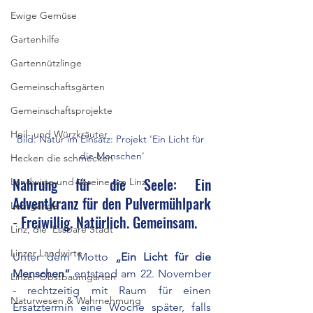
Ewige Gemüse
Gartenhilfe
Gartennützlinge
Gemeinschaftsgärten
Gemeinschaftsprojekte
Heil- und Würzkräuter
Bild: Natur im Einsatz: Projekt 'Ein Licht für 
die Menschen'
Hecken die schmecken
Nahrung für die Seele: Ein 
Landwirte und Vereine um Linz
Adventkranz für den Pulvermühlpark 
Lehrgänge
- Freiwillig. Natürlich. Gemeinsam.
Linz, die 'Essbare Stadt'
Linzer Landwirte
Unter dem Motto 
„Ein Licht für die 
Menschen“
 entstand am 22. November 
Linzer Obstbaumgärten
- rechtzeitig mit Raum für einen 
Naturwesen & Wahrnehmung
Ersatztermin eine Woche später, falls 