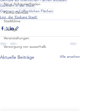
Gemüse auf öffentlichen Flächen anbauen
Neue Anbaumethoden
Gärtnern in der Stadt
Gärtnern auf öffentlichen Flächen
Perma-Gemüse
Linz, die 'Essbare Stadt'
Stadtklima
Umfrage
Veranstaltungen
Versorgung von ausserhalb
Alle ansehen
Aktuelle Beiträge