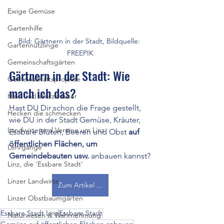
Ewige Gemüse
Gartenhilfe
Bild: Gärtnern in der Stadt, Bildquelle: 
Gartennützlinge
FREEPIK
Gemeinschaftsgärten
Gärtnern in der Stadt: Wie 
Gemeinschaftsprojekte
mach ich das?
Heil- und Würzkräuter
Hast DU Dir schon die Frage gestellt, 
Hecken die schmecken
wie DU in der Stadt Gemüse, Kräuter, 
Landwirte und Vereine um Linz
Essbare Blüten, Beeren und Obst 
auf 
öffentlichen Flächen, um 
Lehrgänge
Gemeindebauten usw.
 anbauen kannst?
Linz, die 'Essbare Stadt'
Linzer Landwirte
Zum Artikel ...
Linzer Obstbaumgärten
Essbare Stadt Linz
Essbare Stadt
Naturwesen & Wahrnehmung