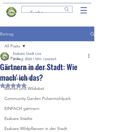
Beitrag
All Posts
Essbare Stadt Linz
All Posts
2. Aug. 2024
1 Min. Lesezeit
Gärtnern in der Stadt: Wie
Aktionen der Stadt Linz
mach' ich das?
Anbaukalender
Mit NaN von 5 Sternen bewertet.
Beeren und Wildobst
Community Garden Pulvermühlpark
EINFACH gärtnern
Essbare Städte
Essbare Wildpflanzen in der Stadt