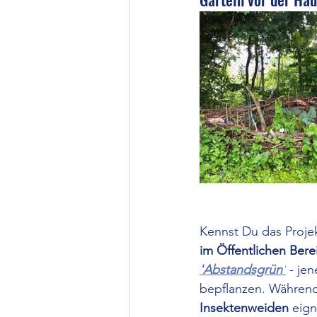
Kennst Du das Projek
im Öffentlichen Bere
'Abstandsgrün'
 - je
bepflanzen. Während 
Insektenweiden
 eig