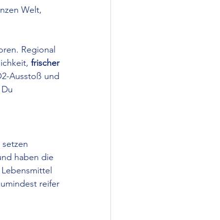
nzen Welt, 
oren. Regional 
chkeit, 
frischer 
CO2-Ausstoß und 
 Du 
 setzen 
und haben die 
 Lebensmittel 
umindest reifer 