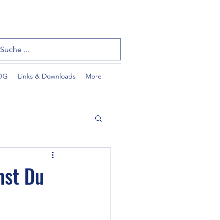
OG
Links & Downloads
More
nst Du
tzlinge