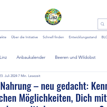
jekte
Über die Initiative
Schnell finden
Entwicklungsstand
BL
Linz
Anbaukalender
Beeren und Wildobst
23. Juli 2024
7 Min. Lesezeit
ühlpark
EINFACH gärtnern
Essbare Städte
 Nahrung – neu gedacht: Ken
ichen Möglichkeiten, Dich mit
 Stadt
Ewige Gemüse
Gartenhilfe
Gartennü