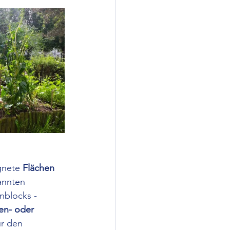
gnete 
Flächen 
annten 
nblocks - 
n- oder 
ür den 