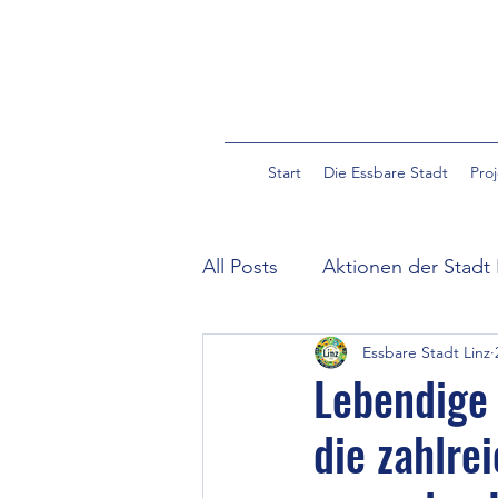
Start
Die Essbare Stadt
Pro
All Posts
Aktionen der Stadt 
Essbare Stadt Linz
Community Garden Pulverm
Lebendige
die zahlre
Essbare Wildpflanzen in der