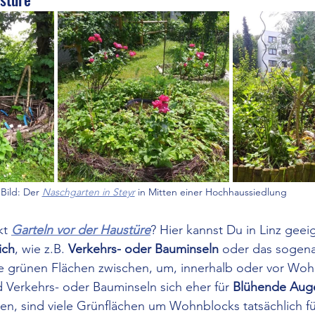
Bild: Der 
Naschgarten in Steyr
 in Mitten einer Hochhaussiedlung
t 
Garteln vor der Haustüre
? Hier kannst Du in Linz 
geei
ich
, wie z.B. 
Verkehrs- oder Bauminseln
 oder das sogen
ne grünen Flächen zwischen, um, innerhalb oder vor Woh
Verkehrs- oder Bauminseln sich eher für 
Blühende Auge
nen, sind viele Grünflächen um Wohnblocks tatsächlich f