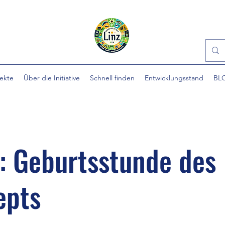
jekte
Über die Initiative
Schnell finden
Entwicklungsstand
BL
: Geburtsstunde des
epts