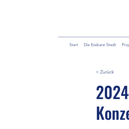
Start
Die Essbare Stadt
Pro
< Zurück
2024
Konz