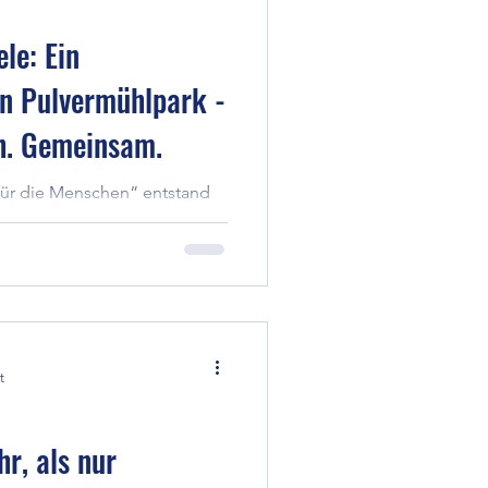
le: Ein
en Pulvermühlpark -
ch. Gemeinsam.
für die Menschen“ entstand
ig mit Raum für einen
r, falls das Wetter nicht
ermühlpark, gemeinsam mit
n stimmungsvoller
Materialien. Er lädt Anwohner
Advent einen Moment
men, Kranz, Park und Natur auf
t
it einem Lächeln im Herzen
r, als nur