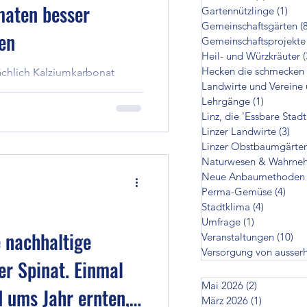
maten besser
Gartennützlinge
(1)
1 Be
cken die schmecken
Gemeinschaftsgärten
(
en
Gemeinschaftsprojekte
Heil- und Würzkräuter
(
Hecken die schmecken
ächlich Kalziumkarbonat
zer Landwirte
Landwirte und Vereine 
overfügbar, indem man die
Lehrgänge
(1)
1 Beitrag
 Oberfläche zu vergrößern,
Linz, die 'Essbare Stadt
ezugabe in wasserlösliches
en
Linzer Landwirte
(3)
3 B
Linzer Obstbaumgärte
s Dünger verfügbar zu
Naturwesen & Wahrne
Neue Anbaumethoden
on ausserhalb
Perma-Gemüse
(4)
4 Be
Stadtklima
(4)
4 Beiträg
Umfrage
(1)
1 Beitrag
 nachhaltige
Veranstaltungen
(10)
10
Versorgung von ausser
er Spinat. Einmal
Mai 2026
(2)
2 Beiträge
 ums Jahr ernten,
März 2026
(1)
1 Beitrag