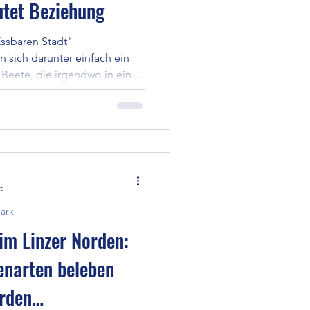
utet Beziehung
Essbaren Stadt"
n sich darunter einfach ein
Beete, die irgendwo in eine
Doch Essbarkeit entsteht
sbares wächst. Sie entsteht
eziehung treten – mit
 Wasser, der Luft, mit sich
bare Stadt bedeutet damit
r „etwas Essbares pflanzen“.
t
ark
 im Linzer Norden:
enarten beleben
rden