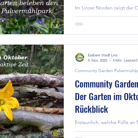
Pulvermühlpark
Im Linzer Norden zeigt der
Pulvermühlpark, wie aus Ras
großteils essbare Wild- und 
die Biodiversität und ziehe
Schmetterlinge und Besucher
Essbaren Stadt Linz macht si
gemeinschaftliches Gärtnern 
Essbare Stadt Linz
Lebensqualität in der Stadt st
4. Nov. 2025
4 Min. Lesezeit
Community Garden Pulvermühlp
Community Garden
Der Garten im Okto
Rückblick
Erstaunlich, welche Fülle an 
Oktober noch bereithielt! W
langsam auf ihren Rückzug vo