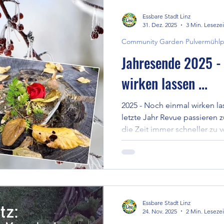
Essbare Stadt Linz
31. Dez. 2025
3 Min. Lesezei
Community Garden Pulvermühlp
Jahresende 2025 -
wirken lassen ...
2025 - Noch einmal wirken la
letzte Jahr Revue passieren z
die Zeit immer schneller zu
können wir uns uns kaum me
erinnern. Gut, dass Fotos der
Essbare Stadt Linz
24. Nov. 2025
2 Min. Lesezei