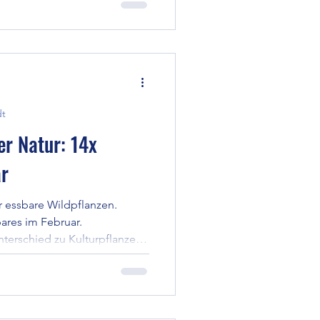
dt
er Natur: 14x
ar
ir essbare Wildpflanzen.
ares im Februar.
nterschied zu Kulturpflanzen
ierter Form, was Dir und der
etet, dass Du nur wenig von
re Wirkung für Dich entfalten