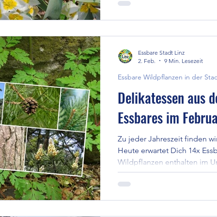
Essbare Stadt Linz
2. Feb.
9 Min. Lesezeit
Essbare Wildpflanzen in der Sta
Delikatessen aus d
Essbares im Febru
Zu jeder Jahreszeit finden w
Heute erwartet Dich 14x Essb
Wildpflanzen enthalten im U
alle Inhaltstoffe in konzentr
Natur den grossen Vorteil bi
ihnen benötigst, damit sie ih
können ...