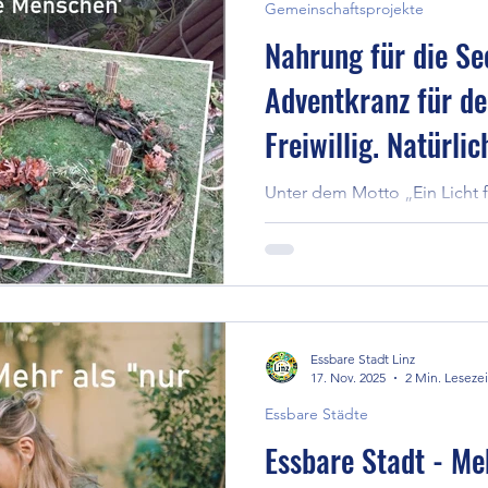
Gemeinschaftsprojekte
Nahrung für die See
Adventkranz für d
Freiwillig. Natürli
Unter dem Motto „Ein Licht 
am 22. November - rechtzeit
Ersatztermin eine Woche späte
mitgespielt hätte - im Pulv
engagierten Freiwilligen, ei
Adventkranz aus natürlichen 
und Besucher dazu ein, im 
Essbare Stadt Linz
innezuhalten, tief durchzuat
17. Nov. 2025
2 Min. Lesezei
sich wirken zu lassen - um m
Essbare Städte
nach
Essbare Stadt - Meh