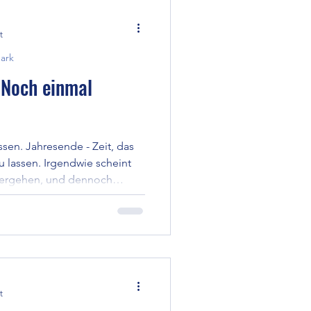
t
ark
 Noch einmal
ssen. Jahresende - Zeit, das
u lassen. Irgendwie scheint
 vergehen, und dennoch
hr an den Jahresanfang
 Erinnerung nachhelfen ...
t