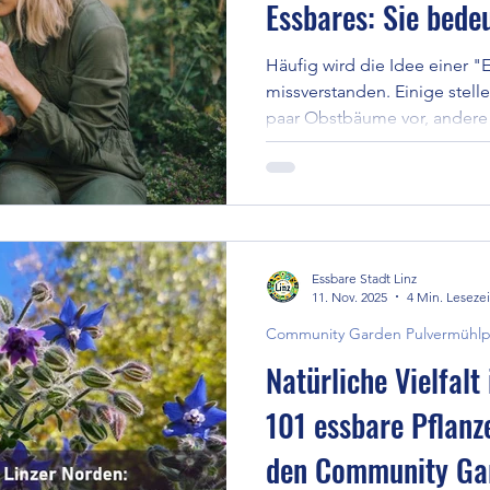
Essbares: Sie bede
Häufig wird die Idee einer "
missverstanden. Einige stelle
paar Obstbäume vor, andere 
Grünfläche gesetzt werden. 
nicht dadurch, dass etwas Es
dadurch, dass Menschen in B
Pflanzen, mit dem Boden, dem
selbst und mit anderen. Ess
Beziehung – nicht einfach nu
Essbare Stadt Linz
11. Nov. 2025
4 Min. Lesezei
Community Garden Pulvermühlp
Natürliche Vielfalt
101 essbare Pflanz
den Community Ga