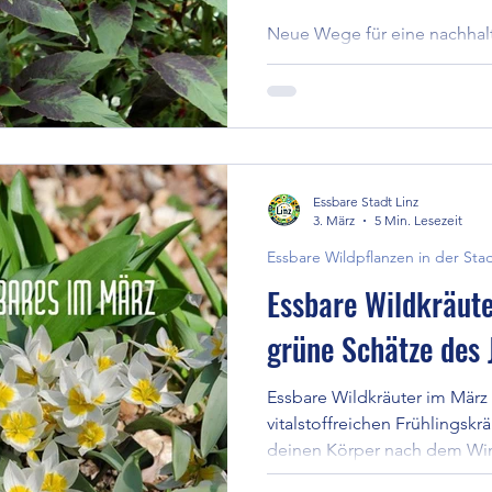
ernten, ernten ...
Neue Wege für eine nachhalt
schon Ewigen Spinat oder P
- und rund ums Jahr ernten, e
ergänzend nicht winterharte 
Option. Spinatvariationen v
aufrecht, von wenigen Zentm
Meter. Grün oder bunt und für
Essbare Stadt Linz
Pracht im Garten und am Telle
3. März
5 Min. Lesezeit
Essbare Wildpflanzen in der Sta
Essbare Wildkräute
grüne Schätze des 
Essbare Wildkräuter im März
vitalstoffreichen Frühlingskrä
deinen Körper nach dem Win
sie findest.