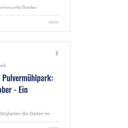
 Community Garden
en Lebensraum wird: 101
Kulturpflanzenarten fördern
n Bienen, Hummeln,
 an. Das Pilotprojekt der
chtbar, wie
natürliche Vielfalt und
ärkt.
ark
 Pulvermühlpark:
ber - Ein
Tätigkeiten der Garten im
ährend sich die Natur
rbereitet, ist im Garten noch