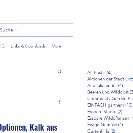
OG
Links & Downloads
More
All Posts
(60)
60 Beiträ
Aktionen der Stadt Linz
Anbaukalender
(4)
4 Bei
Beeren und Wildobst
(3
EINFACH gärtnern
(10)
Essbare Städte
(2)
2 Bei
Essbare Wildpflanzen i
tzlinge
Optionen, Kalk aus
Ewige Gemüse
(4)
4 Bei
Gartenhilfe
(2)
2 Beiträ