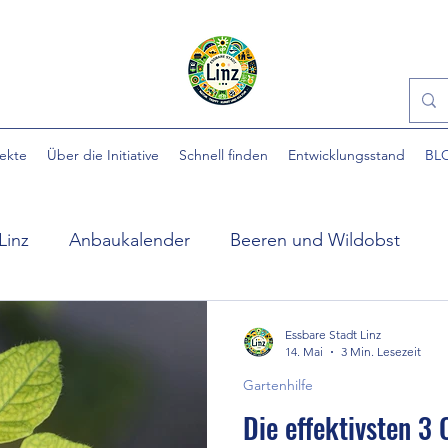
jekte
Über die Initiative
Schnell finden
Entwicklungsstand
BL
Linz
Anbaukalender
Beeren und Wildobst
ühlpark
EINFACH gärtnern
Essbare Städte
Essbare Stadt Linz
14. Mai
3 Min. Lesezeit
Gartenhilfe
 Stadt
Ewige Gemüse
Gartenhilfe
Gartennü
Die effektivsten 3 