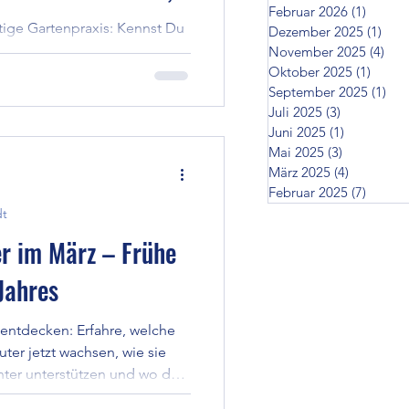
Februar 2026
(1)
1 Beitr
ige Gartenpraxis: Kennst Du
Dezember 2025
(1)
1 Be
ermaspinat? - Einmal anbauen
November 2025
(4)
4 B
rnten, ernten ... dazu
Oktober 2025
(1)
1 Beit
September 2025
(1)
1 B
und einjährige ertragreiche
Juli 2025
(3)
3 Beiträge
on rankend und kriechend bis
Juni 2025
(1)
1 Beitrag
eter Höhe bis zu vielen
Mai 2025
(3)
3 Beiträge
 alle Standorte. Vielfalt und
März 2025
(4)
4 Beiträg
r durch "Spinat" ...
Februar 2025
(7)
7 Beit
dt
r im März – Frühe
Jahres
 entdecken: Erfahre, welche
uter jetzt wachsen, wie sie
ter unterstützen und wo du