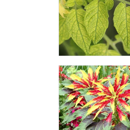
Gemeinschaftsgärten
G
Landwirte und Vereine um L
Linzer Obstbaumgärten
Perma-Gemüse
Stadtkl