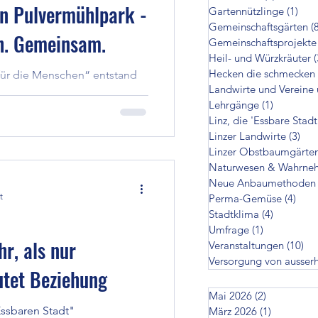
en Pulvermühlpark -
Gartennützlinge
(1)
1 Be
cken die schmecken
Gemeinschaftsgärten
(
ch. Gemeinsam.
Gemeinschaftsprojekte
Heil- und Würzkräuter
(
Hecken die schmecken
für die Menschen“ entstand
zer Landwirte
Landwirte und Vereine 
ig mit Raum für einen
Lehrgänge
(1)
1 Beitrag
r, falls das Wetter nicht
Linz, die 'Essbare Stadt
ermühlpark, gemeinsam mit
en
Linzer Landwirte
(3)
3 B
n stimmungsvoller
Linzer Obstbaumgärte
Materialien. Er lädt Anwohner
Naturwesen & Wahrne
Advent einen Moment
Neue Anbaumethoden
on ausserhalb
men, Kranz, Park und Natur auf
t
Perma-Gemüse
(4)
4 Be
it einem Lächeln im Herzen
Stadtklima
(4)
4 Beiträg
Umfrage
(1)
1 Beitrag
r, als nur
Veranstaltungen
(10)
10
Versorgung von ausser
utet Beziehung
Mai 2026
(2)
2 Beiträge
Essbaren Stadt"
März 2026
(1)
1 Beitrag