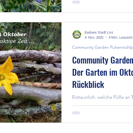
großteils essbare Wild- und 
die Biodiversität und ziehe
Schmetterlinge und Besucher
Essbaren Stadt Linz macht si
gemeinschaftliches Gärtnern 
Essbare Stadt Linz
Lebensqualität in der Stadt st
4. Nov. 2025
4 Min. Lesezeit
Community Garden Pulvermühlp
Community Garden
Der Garten im Okto
Rückblick
Erstaunlich, welche Fülle an 
Oktober noch bereithielt! W
langsam auf ihren Rückzug vo
einmal reges Leben zu spüre
lassen, loslassen, zurückgeb
Vorausschauen auf das komm