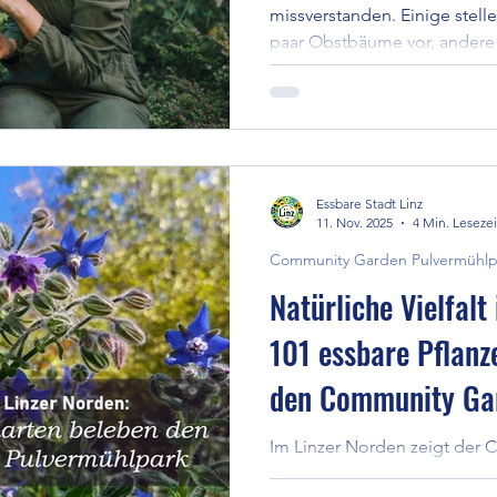
missverstanden. Einige stelle
paar Obstbäume vor, andere 
Grünfläche gesetzt werden. 
nicht dadurch, dass etwas Es
dadurch, dass Menschen in B
Pflanzen, mit dem Boden, dem
selbst und mit anderen. Ess
Beziehung – nicht einfach nu
Essbare Stadt Linz
11. Nov. 2025
4 Min. Lesezei
Community Garden Pulvermühlp
Natürliche Vielfalt
101 essbare Pflanz
den Community Ga
Pulvermühlpark
Im Linzer Norden zeigt der
Pulvermühlpark, wie aus Ras