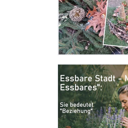
Gemeinschaftsgärten
G
Landwirte und Vereine um L
Linzer Obstbaumgärten
Perma-Gemüse
Stadtkl