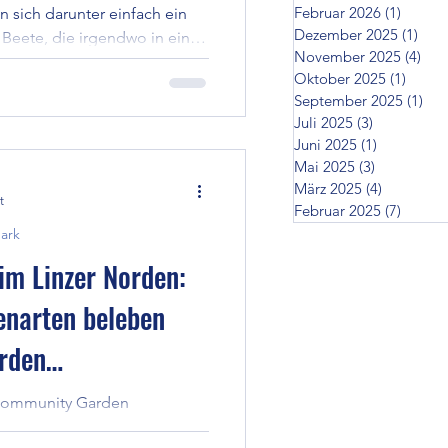
Februar 2026
(1)
1 Beitr
n sich darunter einfach ein
Dezember 2025
(1)
1 Be
Beete, die irgendwo in eine
November 2025
(4)
4 B
Doch Essbarkeit entsteht
Oktober 2025
(1)
1 Beit
sbares wächst. Sie entsteht
September 2025
(1)
1 B
eziehung treten – mit
Juli 2025
(3)
3 Beiträge
 Wasser, der Luft, mit sich
Juni 2025
(1)
1 Beitrag
bare Stadt bedeutet damit
Mai 2025
(3)
3 Beiträge
r „etwas Essbares pflanzen“.
März 2025
(4)
4 Beiträg
t
Februar 2025
(7)
7 Beit
ark
 im Linzer Norden:
enarten beleben
rden
 Community Garden
en Lebensraum wird: 101