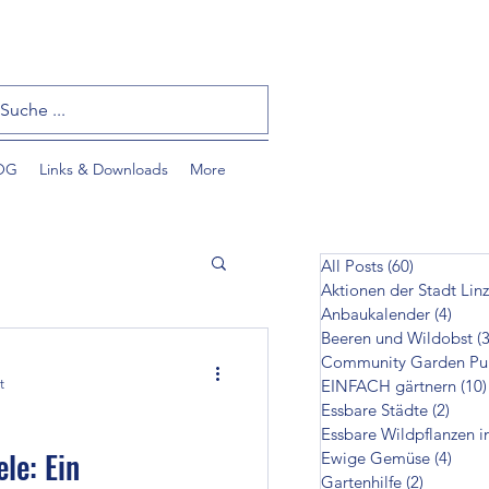
OG
Links & Downloads
More
All Posts
(60)
60 Beiträ
Aktionen der Stadt Linz
Anbaukalender
(4)
4 Bei
Beeren und Wildobst
(3
t
EINFACH gärtnern
(10)
Essbare Städte
(2)
2 Bei
Essbare Wildpflanzen i
tzlinge
le: Ein
Ewige Gemüse
(4)
4 Bei
Gartenhilfe
(2)
2 Beiträ