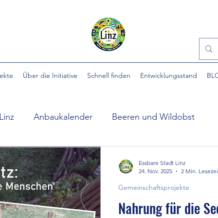
jekte
Über die Initiative
Schnell finden
Entwicklungsstand
BL
Linz
Anbaukalender
Beeren und Wildobst
ühlpark
EINFACH gärtnern
Essbare Städte
Essbare Stadt Linz
24. Nov. 2025
2 Min. Lesezei
Gemeinschaftsprojekte
 Stadt
Ewige Gemüse
Gartenhilfe
Gartennü
Nahrung für die See