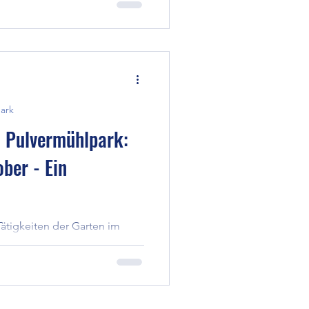
Kulturpflanzenarten fördern
n Bienen, Hummeln,
 an. Das Pilotprojekt der
chtbar, wie
natürliche Vielfalt und
ärkt.
ark
 Pulvermühlpark:
ber - Ein
Tätigkeiten der Garten im
ährend sich die Natur
rbereitet, ist im Garten noch
n. Hinsehen, nachwirken
en – und zugleich ein
ende Jahr ...