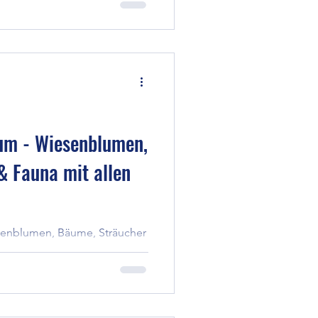
age die Idee in ein eigenes
 Die Uhrzeit findest Du auf
um - Wiesenblumen,
& Fauna mit allen
senblumen, Bäume, Sträucher
leben