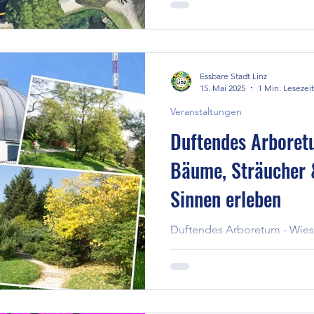
Lass' Dich inspirieren und tr
Umfeld. Jeweils donnerstags.
Startseite der Website.
Essbare Stadt Linz
15. Mai 2025
1 Min. Lesezeit
Veranstaltungen
Duftendes Arboret
Bäume, Sträucher 
Sinnen erleben
Duftendes Arboretum - Wie
& Fauna mit allen Sinnen er