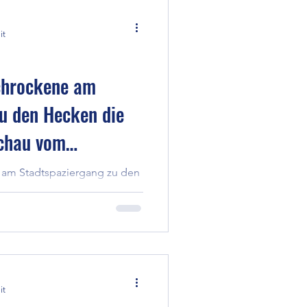
it
chrockene am
u den Hecken die
chau vom
n im Pulvermühl-
 am Stadtspaziergang zu den
schau vom 12.09.2024,
bei Regen
it