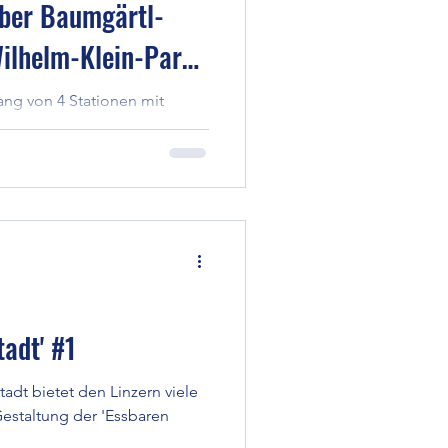
ber Baumgärtl-
ilhelm-Klein-Park
Linz)
ng von 4 Stationen mit
tdecken wir Obstbäume, die
 kannst.
tadt' #1
tadt bietet den Linzern viele
Gestaltung der 'Essbaren