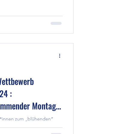
Wettbewerb
24 :
kommender Montag
zer*innen zum „blühenden“
verwandeln wir jedes
 ...