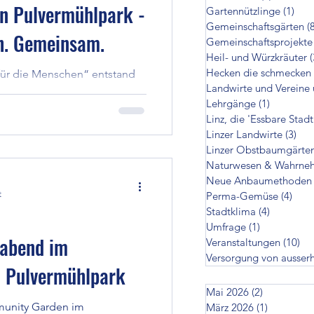
en Pulvermühlpark -
Gartennützlinge
(1)
1 Be
cken die schmecken
Gemeinschaftsgärten
(
ch. Gemeinsam.
Gemeinschaftsprojekte
Heil- und Würzkräuter
(
Hecken die schmecken
für die Menschen“ entstand
zer Landwirte
Landwirte und Vereine 
ig mit Raum für einen
Lehrgänge
(1)
1 Beitrag
r, falls das Wetter nicht
Linz, die 'Essbare Stadt
ermühlpark, gemeinsam mit
en
Linzer Landwirte
(3)
3 B
n stimmungsvoller
Linzer Obstbaumgärte
Materialien. Er lädt Anwohner
Naturwesen & Wahrne
Advent einen Moment
Neue Anbaumethoden
on ausserhalb
men, Kranz, Park und Natur auf
t
Perma-Gemüse
(4)
4 Be
it einem Lächeln im Herzen
Stadtklima
(4)
4 Beiträg
Umfrage
(1)
1 Beitrag
abend im
Veranstaltungen
(10)
10
Versorgung von ausser
 Pulvermühlpark
Mai 2026
(2)
2 Beiträge
unity Garden im
März 2026
(1)
1 Beitrag