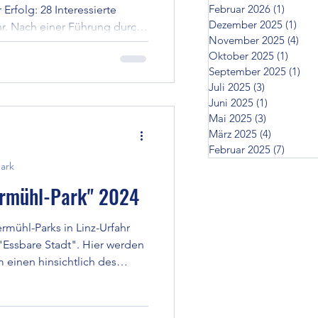
Februar 2026
(1)
1 Beitr
Erfolg: 28 Interessierte
Dezember 2025
(1)
1 Be
ahr. Nach einer Führung durch
November 2025
(4)
4 B
in Picknick im Grünen. Dabei
Oktober 2025
(1)
1 Beit
he, neue Ideen und Pläne für
September 2025
(1)
1 B
h lange nach Ende des
Juli 2025
(3)
3 Beiträge
. In entspannter Atmosphäre
Juni 2025
(1)
1 Beitrag
ehalten, sondern auch die
Mai 2025
(3)
3 Beiträge
gelegt – bis tief in die Nacht
März 2025
(4)
4 Beiträg
Februar 2025
(7)
7 Beit
ark
vermühl-Park" 2024
rmühl-Parks in Linz-Urfahr
einen hinsichtlich des
, zum anderen in Bezug auf
rschaft: Würde das Projekt
e? Komm' hin, mach' mit.