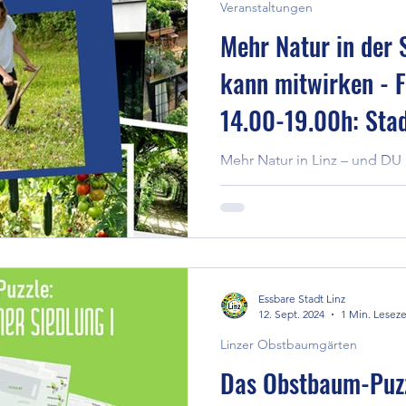
Veranstaltungen
Mehr Natur in der S
kann mitwirken - F
14.00-19.00h: Sta
gestalten
Mehr Natur in Linz – und DU 
Interessierte und Aktive ko
‘Stadtlandschaft neu gestalte
Essbare Stadt Linz
12. Sept. 2024
1 Min. Leseze
Linzer Obstbaumgärten
Das Obstbaum-Puzzl