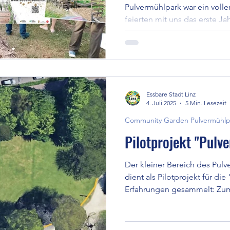
Pulvermühlpark war ein voller 
feierten mit uns das erste J
die Gartenbereiche folgte e
entstanden lebhafte Gespräc
das kommende Jahr, die noc
offiziellen Teils andauerten
wurde nicht nur Rückschau g
Basis für kommende Projekte 
Essbare Stadt Linz
4. Juli 2025
5 Min. Lesezeit
Community Garden Pulvermühlp
Pilotprojekt "Pul
Der kleiner Bereich des Pulve
dient als Pilotprojekt für die "Essbare Stadt". Hier werden
Erfahrungen gesammelt: Zum 
Prinzips "EINFACH gärtnern"
die Resonanz aus der Nachba
angenommen werden? Und wi