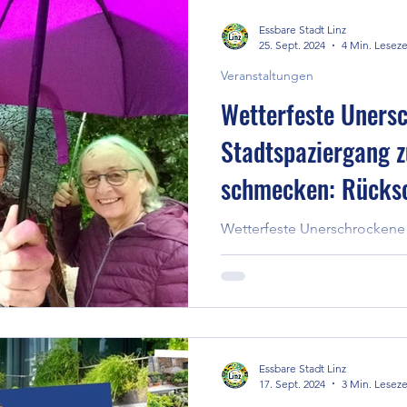
Essbare Stadt Linz
25. Sept. 2024
4 Min. Leseze
Veranstaltungen
Wetterfeste Uners
Stadtspaziergang z
schmecken: Rücks
12.09.2024, Treffe
Wetterfeste Unerschrockene
Hecken die schmecken: Rück
Park bei Regen
Treffen im Pulvermühl-Park 
Essbare Stadt Linz
17. Sept. 2024
3 Min. Leseze