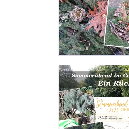
Gemeinschaftsgärten
G
Landwirte und Vereine um L
Linzer Obstbaumgärten
Perma-Gemüse
Stadtkl