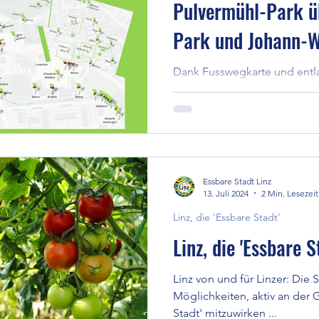
Pulvermühl-Park ü
Park und Johann-W
zum JKU-Park (Uni 
Dank Fusswegkarte und entla
'Hecken, die schmecken' en
DU als Linzer auch 'beernten'
Essbare Stadt Linz
13. Juli 2024
2 Min. Lesezeit
Linz, die 'Essbare Stadt'
Linz, die 'Essbare S
Linz von und für Linzer: Die S
Möglichkeiten, aktiv an der 
Stadt' mitzuwirken ...