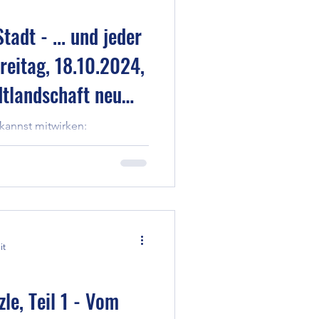
tadt - ... und jeder
reitag, 18.10.2024,
dtlandschaft neu
kannst mitwirken:
mmen am 18.10.2024 zu
n' in den W...
it
e, Teil 1 - Vom