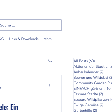
OG
Links & Downloads
More
All Posts
(60)
60 Beiträ
Aktionen der Stadt Linz
Anbaukalender
(4)
4 Bei
Beeren und Wildobst
(3
t
EINFACH gärtnern
(10)
Essbare Städte
(2)
2 Bei
Essbare Wildpflanzen i
tzlinge
le: Ein
Ewige Gemüse
(4)
4 Bei
Gartenhilfe
(2)
2 Beiträ