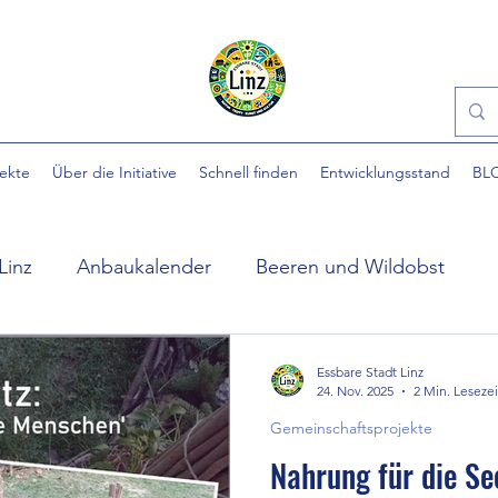
jekte
Über die Initiative
Schnell finden
Entwicklungsstand
BL
Linz
Anbaukalender
Beeren und Wildobst
ühlpark
EINFACH gärtnern
Essbare Städte
Essbare Stadt Linz
24. Nov. 2025
2 Min. Lesezei
Gemeinschaftsprojekte
 Stadt
Ewige Gemüse
Gartenhilfe
Gartennü
Nahrung für die See