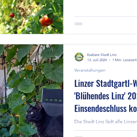
Essbare Stadt Linz
13. Juli 2024
1 Min. Lesezeit
Veranstaltungen
Linzer Stadtgartl-
'Blühendes Linz' 20
Einsendeschluss 
15. Juli!
Die Stadt Linz lädt alle Lin
Wettbewerb ein. Gemeinsam 
Fleckchen in eine grüne Oase