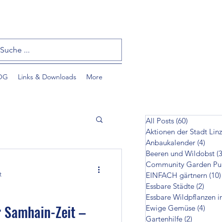
OG
Links & Downloads
More
All Posts
(60)
60 Beiträ
Aktionen der Stadt Linz
Anbaukalender
(4)
4 Bei
Beeren und Wildobst
(3
t
EINFACH gärtnern
(10)
Essbare Städte
(2)
2 Bei
Essbare Wildpflanzen i
tzlinge
r Samhain-Zeit –
Ewige Gemüse
(4)
4 Bei
Gartenhilfe
(2)
2 Beiträ