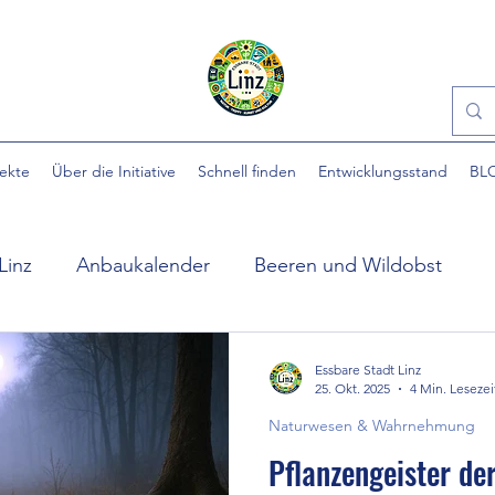
jekte
Über die Initiative
Schnell finden
Entwicklungsstand
BL
Linz
Anbaukalender
Beeren und Wildobst
ühlpark
EINFACH gärtnern
Essbare Städte
Essbare Stadt Linz
25. Okt. 2025
4 Min. Lesezei
Naturwesen & Wahrnehmung
 Stadt
Ewige Gemüse
Gartenhilfe
Gartennü
Pflanzengeister de