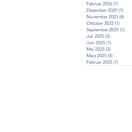
Februar 2026
(1)
1 Beitr
Dezember 2025
(1)
1 Be
November 2025
(4)
4 B
Oktober 2025
(1)
1 Beit
September 2025
(1)
1 B
Juli 2025
(3)
3 Beiträge
Juni 2025
(1)
1 Beitrag
Mai 2025
(3)
3 Beiträge
März 2025
(4)
4 Beiträg
Februar 2025
(7)
7 Beit