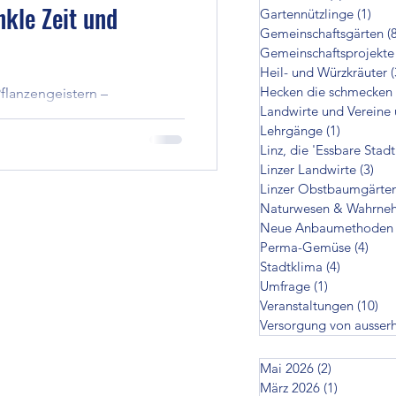
nkle Zeit und
Gartennützlinge
(1)
1 Be
cken die schmecken
Gemeinschaftsgärten
(
Gemeinschaftsprojekte
Heil- und Würzkräuter
(
Hecken die schmecken
Pflanzengeistern –
zer Landwirte
Landwirte und Vereine 
e in den Kräutern, Bäumen und
Lehrgänge
(1)
1 Beitrag
sind weder Fabelwesen, noch
Linz, die 'Essbare Stadt
äfte und Qualitäten der
en
Linzer Landwirte
(3)
3 B
, stille Zeiten tragen. Sie
Linzer Obstbaumgärte
s höchst real und konnten
Naturwesen & Wahrne
, gefühlt oder gehört werden
Neue Anbaumethoden
on ausserhalb
Perma-Gemüse
(4)
4 Be
Stadtklima
(4)
4 Beiträg
Umfrage
(1)
1 Beitrag
Veranstaltungen
(10)
10
Versorgung von ausser
Mai 2026
(2)
2 Beiträge
März 2026
(1)
1 Beitrag