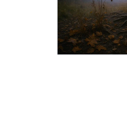
Gemeinschaftsgärten
G
Landwirte und Vereine um L
Linzer Obstbaumgärten
Perma-Gemüse
Stadtkl