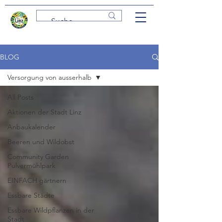
BLOG
Versorgung von ausserhalb
All Posts
Aktionen der Stadt Linz
Anbaukalender
Beeren und Wildobst
Community Garden
Pulvermühlpark
EINFACH gärtnern
Essbare Städte
Essbare Wildpflanzen in der
Stadt