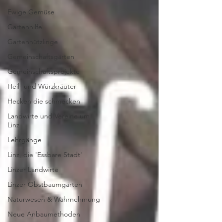
Ewige Gemüse
Gartenhilfe
Gartennützlinge
Gemeinschaftsgärten
Gemeinschaftsprojekte
Heil- und Würzkräuter
Hecken die schmecken
Landwirte und Vereine um
Linz
Lehrgänge
Linz, die 'Essbare Stadt'
Linzer Landwirte
Linzer Obstbaumgärten
Naturwesen & Wahrnehmung
Neue Anbaumethoden