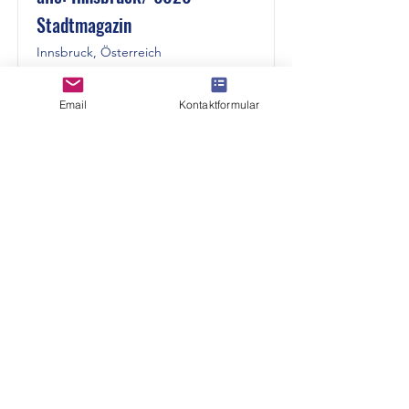
Stadtmagazin
Innsbruck, Österreich
Stadt
Email
Kontaktformular
Link
Essbare Stadt - Kufstein/
Kufstein Stadt
Kufstein, Österreich
Stadt
Link