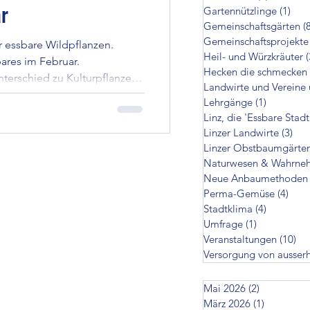
ar
Gartennützlinge
(1)
1 Be
cken die schmecken
Gemeinschaftsgärten
(
Gemeinschaftsprojekte
ir essbare Wildpflanzen.
Heil- und Würzkräuter
(
ares im Februar.
Hecken die schmecken
zer Landwirte
nterschied zu Kulturpflanzen
Landwirte und Vereine 
ierter Form, was Dir und der
Lehrgänge
(1)
1 Beitrag
etet, dass Du nur wenig von
Linz, die 'Essbare Stadt
re Wirkung für Dich entfalten
en
Linzer Landwirte
(3)
3 B
Linzer Obstbaumgärte
Naturwesen & Wahrne
Neue Anbaumethoden
on ausserhalb
Perma-Gemüse
(4)
4 Be
Stadtklima
(4)
4 Beiträg
Umfrage
(1)
1 Beitrag
Veranstaltungen
(10)
10
Versorgung von ausser
Mai 2026
(2)
2 Beiträge
März 2026
(1)
1 Beitrag