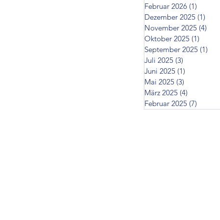
Februar 2026
(1)
1 Beitr
Dezember 2025
(1)
1 Be
November 2025
(4)
4 B
Oktober 2025
(1)
1 Beit
September 2025
(1)
1 B
Juli 2025
(3)
3 Beiträge
Juni 2025
(1)
1 Beitrag
Mai 2025
(3)
3 Beiträge
März 2025
(4)
4 Beiträg
Februar 2025
(7)
7 Beit