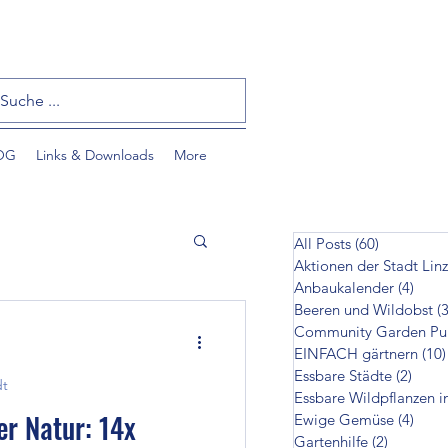
OG
Links & Downloads
More
All Posts
(60)
60 Beiträ
Aktionen der Stadt Linz
Anbaukalender
(4)
4 Bei
Beeren und Wildobst
(3
EINFACH gärtnern
(10)
Essbare Städte
(2)
2 Bei
dt
Essbare Wildpflanzen i
tzlinge
er Natur: 14x
Ewige Gemüse
(4)
4 Bei
Gartenhilfe
(2)
2 Beiträ