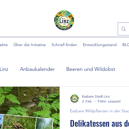
jekte
Über die Initiative
Schnell finden
Entwicklungsstand
BL
Linz
Anbaukalender
Beeren und Wildobst
ühlpark
EINFACH gärtnern
Essbare Städte
Essbare Stadt Linz
2. Feb.
9 Min. Lesezeit
Essbare Wildpflanzen in der Sta
 Stadt
Ewige Gemüse
Gartenhilfe
Gartennü
Delikatessen aus d