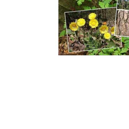
Gemeinschaftsgärten
G
Landwirte und Vereine um L
Linzer Obstbaumgärten
Perma-Gemüse
Stadtkl