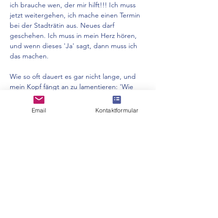
ich brauche wen, der mir hilft!!! Ich muss 
jetzt weitergehen, ich mache einen Termin 
bei der Stadträtin aus. Neues darf 
geschehen. Ich muss in mein Herz hören, 
und wenn dieses 'Ja' sagt, dann muss ich 
das machen. 
Wie so oft dauert es gar nicht lange, und 
mein Kopf fängt an zu lamentieren: 'Wie 
soll das gehen? Wie soll das werden?' Doch 
diesmal ist es anders: Ich höre mein Herz: 
Email
Kontaktformular
'Vertraue'! Nicht mehr. Einfach nur: 
'Vertraue'
."
Und so ging's los ...
_____
Bild: Freepik
<<< Voriger Artikel
Nächster Artikel >>>