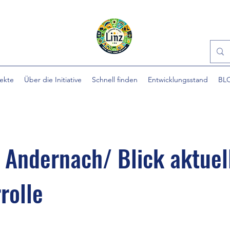
jekte
Über die Initiative
Schnell finden
Entwicklungsstand
BL
 Andernach/ Blick aktuel
rolle