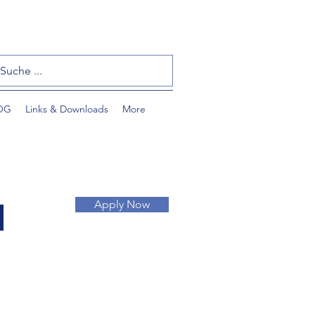
OG
Links & Downloads
More
l
Apply Now