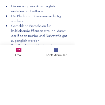
Die neue grosse Anschlagtafel 
erstellen und aufbauen
Die Pfade der Blumenwiese fertig 
stecken
Gemahlene Eierschalen für 
kalkliebende Pflanzen streuen, damit 
der Boden mürbe und Nährstoffe gut 
zugänglich werden
Den Drachenkopf fertigstellen
Email
Kontaktformular
Mehr anzeigen
Diese Veranstaltung teilen