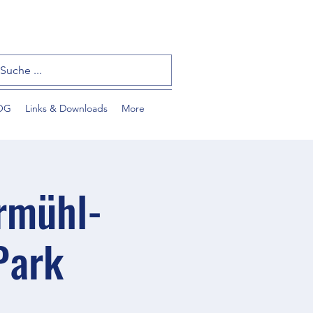
OG
Links & Downloads
More
rmühl-
Park