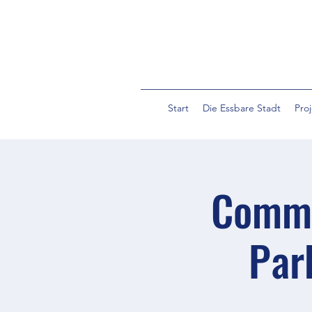
Start
Die Essbare Stadt
Pro
Commu
Par