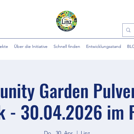
jekte
Über die Initiative
Schnell finden
Entwicklungsstand
BL
nity Garden Pulve
k - 30.04.2026 im 
Do., 30. Apr.
  |  
Linz