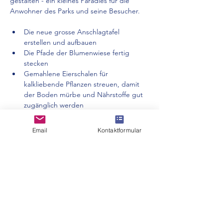
gestalten - ein kleines Paradies für die 
Anwohner des Parks und seine Besucher.
Die neue grosse Anschlagtafel 
erstellen und aufbauen
Die Pfade der Blumenwiese fertig 
stecken
Gemahlene Eierschalen für 
kalkliebende Pflanzen streuen, damit 
der Boden mürbe und Nährstoffe gut 
zugänglich werden
Den Drachenkopf fertigstellen
Email
Kontaktformular
Mehr anzeigen
Diese Veranstaltung teilen