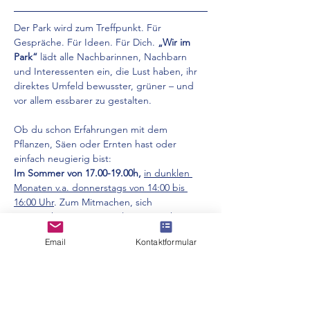
Der Park wird zum Treffpunkt. Für 
Gespräche. Für Ideen. Für Dich. 
„Wir im 
Park“
 lädt alle Nachbarinnen, Nachbarn 
und Interessenten ein, die Lust haben, ihr 
direktes Umfeld bewusster, grüner – und 
vor allem essbarer zu gestalten.
Ob du schon Erfahrungen mit dem 
Pflanzen, Säen oder Ernten hast oder 
einfach neugierig bist: 
Im Sommer von 17.00-19.00h, 
in dunklen 
Monaten v.a. donnerstags von 14:00 bis 
16:00 Uhr
. Zum Mitmachen, sich 
austauschen, inspirieren lassen ... Ohne 
Anmeldung, ohne Programm – aber mit 
Email
Kontaktformular
Raum für echte Begegnung.
Mehr anzeigen