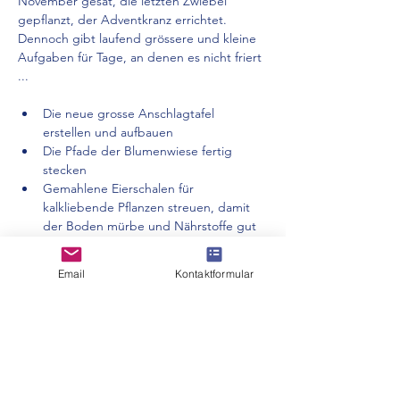
November gesät, die letzten Zwiebel 
gepflanzt, der Adventkranz errichtet. 
Dennoch gibt laufend grössere und kleine 
Aufgaben für Tage, an denen es nicht friert 
...
Die neue grosse Anschlagtafel 
erstellen und aufbauen
Die Pfade der Blumenwiese fertig 
stecken
Gemahlene Eierschalen für 
kalkliebende Pflanzen streuen, damit 
der Boden mürbe und Nährstoffe gut 
zugänglich werden
Den Drachenkopf fertigstellen
Email
Kontaktformular
Mehr anzeigen