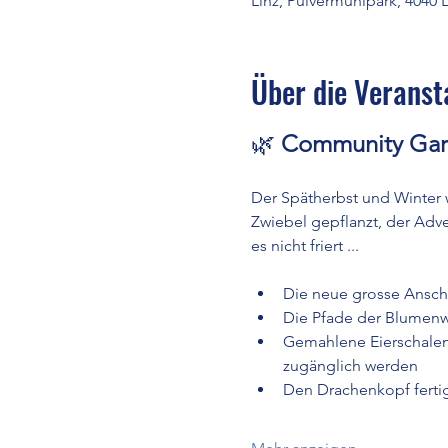
Linz, Pulvermühlpark, 4040 L
Über die Veranst
🌿 
Community Gar
Der Spätherbst und Winter 
Zwiebel gepflanzt, der Adve
es nicht friert ...
Die neue grosse Anschl
Die Pfade der Blumenwi
Gemahlene Eierschalen 
zugänglich werden
Den Drachenkopf fertig