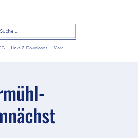
OG
Links & Downloads
More
rmühl-
emnächst