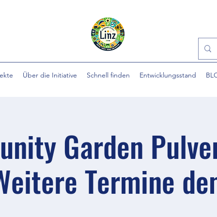
jekte
Über die Initiative
Schnell finden
Entwicklungsstand
BL
nity Garden Pulve
Weitere Termine d
...