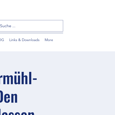
OG
Links & Downloads
More
rmühl-
Den
ssen ...