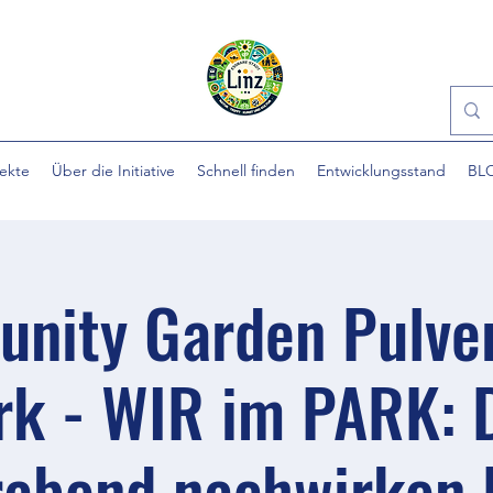
jekte
Über die Initiative
Schnell finden
Entwicklungsstand
BL
nity Garden Pulve
rk - WIR im PARK: 
bend nachwirken la