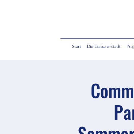
Start
Die Essbare Stadt
Pro
Commu
Pa
Sommera