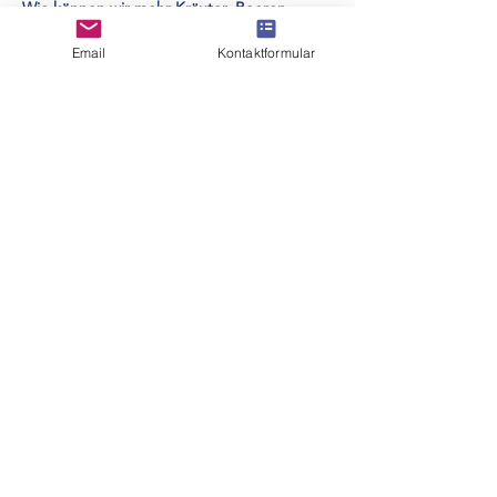
Wie können wir mehr Kräuter, Beeren, 
Wildgemüse, Gemüse oder essbare 
Email
Kontaktformular
Blumen dorthin bringen, wo wir leben? Wie 
wird aus einem Park oder unserer Stadt ein 
Ort des Teilhabens?
Bring Deine Fragen,…
Mehr anzeigen
Diese Veranstaltung teilen
Startseite
Kontakt