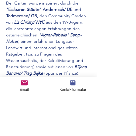
Der Garten wurde inspiriert durch die 
"Essbaren Städte" Andernach/ DE
 und 
Todmorden/ GB
, den Community Garden 
von 
Liz Christy/ NYC
 aus den 1970-igern,  
die jahrzehntelangen Erfahrungen des 
österreichischen
 "Agrar-Rebells" Sepp-
Holzer
, einem erfahrenen Lungauer 
Landwirt und international gesuchten 
Ratgeber, (v.a. zu Fragen des 
Wasserhaushalts, der Rekultivierung und 
Renaturierung) sowie auf jenen von 
Biljana 
Banović/ Trag Biljke
 (Spur der Pflanze), 
einer langjährige Pädagogin auf dem 
Gebiet des ökologischen Landbaus, 
Email
Kontaktformular
Förderin biologischer Methoden und 
biologischer Anbau im Einklang mit der 
Natur und Gründerin von Motivational 
Gardening. Ergänzend flossen im letzten 
Jah…
Mehr anzeigen