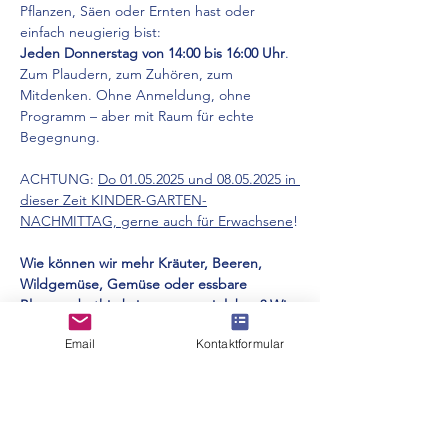
Pflanzen, Säen oder Ernten hast oder 
einfach neugierig bist: 
Jeden Donnerstag von 14:00 bis 16:00 Uhr
. 
Zum Plaudern, zum Zuhören, zum 
Mitdenken. Ohne Anmeldung, ohne 
Programm – aber mit Raum für echte 
Begegnung.
ACHTUNG: 
Do 01.05.2025 und 08.05.2025 in 
dieser Zeit KINDER-GARTEN-
NACHMITTAG, gerne auch für Erwachsene
!
Wie können wir mehr Kräuter, Beeren, 
Wildgemüse, Gemüse oder essbare 
Blumen dorthin bringen, wo wir leben? Wie 
wird aus einem Park oder unserer Stadt ein 
Email
Kontaktformular
Ort des Teilhabens?
Mehr anzeigen