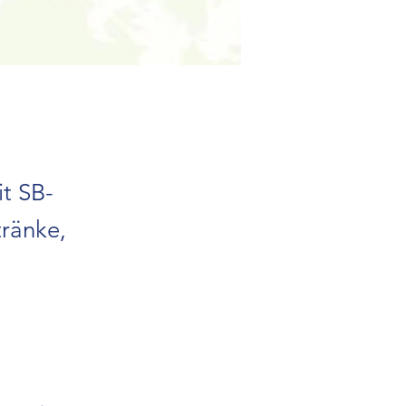
it SB-
tränke,