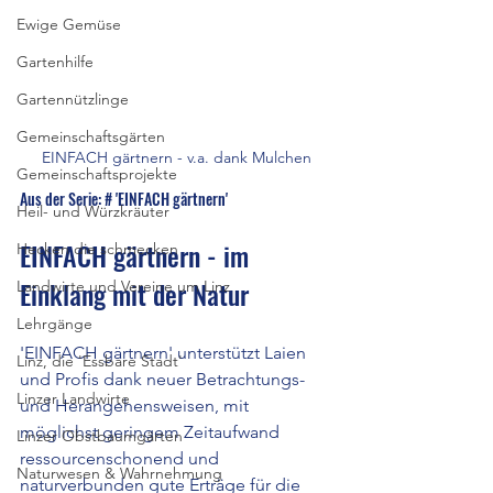
Ewige Gemüse
Gartenhilfe
Gartennützlinge
Gemeinschaftsgärten
EINFACH gärtnern - v.a. dank Mulchen
Gemeinschaftsprojekte
Aus der Serie: # 'EINFACH gärtnern'
Heil- und Würzkräuter
EINFACH gärtnern - im 
Hecken die schmecken
Einklang mit der Natur
Landwirte und Vereine um Linz
Lehrgänge
'EINFACH gärtnern' unterstützt Laien 
Linz, die 'Essbare Stadt'
und Profis dank neuer Betrachtungs- 
Linzer Landwirte
und Herangehensweisen, mit 
möglichst geringem Zeitaufwand 
Linzer Obstbaumgärten
ressourcenschonend und 
Naturwesen & Wahrnehmung
naturverbunden gute Erträge für die 