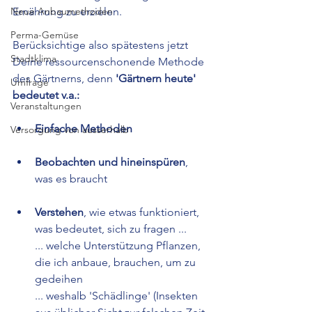
Neue Anbaumethoden
Ernährung zu erzielen.
Perma-Gemüse
Berücksichtige also spätestens jetzt 
Stadtklima
Deine ressourcenschonende Methode 
des Gärtnerns, denn 
'Gärtnern heute' 
Umfrage
bedeutet v.a.: 
Veranstaltungen
Einfache Methoden
Versorgung von ausserhalb
Beobachten und hineinspüren
, 
was es braucht
Verstehen
, wie etwas funktioniert, 
was bedeutet, sich zu fragen ...
... welche Unterstützung Pflanzen, 
die ich anbaue, brauchen, um zu 
gedeihen
... weshalb 'Schädlinge' (Insekten 