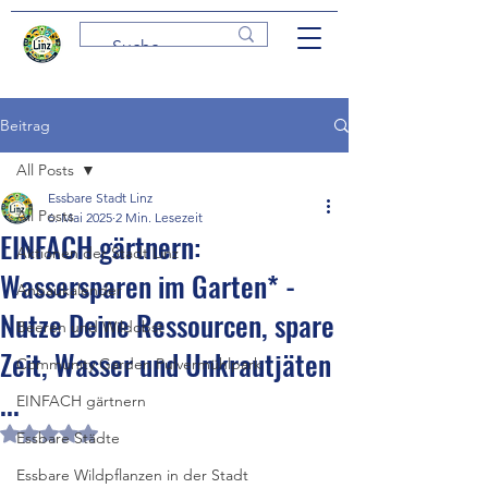
Beitrag
All Posts
Essbare Stadt Linz
All Posts
6. Mai 2025
2 Min. Lesezeit
EINFACH gärtnern:
Aktionen der Stadt Linz
Wassersparen im Garten* -
Anbaukalender
Nutze Deine Ressourcen, spare
Beeren und Wildobst
Zeit, Wasser und Unkrautjäten
Community Garden Pulvermühlpark
...
EINFACH gärtnern
Mit NaN von 5 Sternen bewertet.
Essbare Städte
Essbare Wildpflanzen in der Stadt