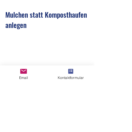
Mulchen statt Komposthaufen 
anlegen
Email
Kontaktformular
Bild: Kompost-Material, Bildquelle: Freepik, 
stockgiu
Mulchen hat viele Vorteile: Du 
reduzierst oder sparst ...