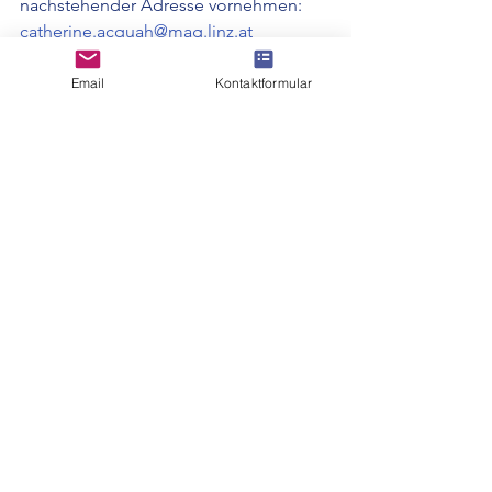
nachstehender Adresse vornehmen:
catherine.acquah@mag.linz.at
oder per Post an:
Email
Kontaktformular
Magistrat der Landeshauptstadt Linz - 
Planung, Technik und Umwelt/ 
Abteilung Stadtklimatologie und 
Umwelt, Hauptstraße 1-5, 4041 Linz
Botanischer Garten Linz
Essbare Stadt Linz
Essbare Stadt Linz
Blühendes Linz
Stadtklima
Bienenweiden
Mikroklima
Klimabalkon
Stadtbild
Stadtverschönerung
Stadterneuerung
Klimabalkon-Jahrbuch
Magistrat der Landeshauptstadt Linz
Wettbewerb 'Blühendes Linz'
Stadtgartl-Wettbewerb 'Blühendes Linz'