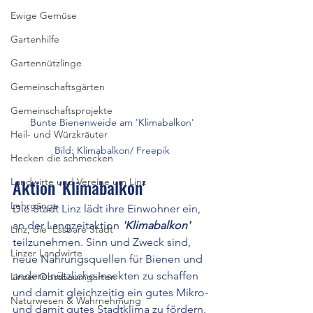
Ewige Gemüse
Gartenhilfe
Gartennützlinge
Gemeinschaftsgärten
Gemeinschaftsprojekte
Bunte Bienenweide am 'Klimabalkon'
Heil- und Würzkräuter
Bild: Klimabalkon/ Freepik
Hecken die schmecken
Aktion 'Klimabalkon'
Landwirte und Vereine um Linz
Lehrgänge
Die Stadt Linz lädt ihre Einwohner ein, 
an der Langzeitaktion 
'Klimabalkon'
Linz, die 'Essbare Stadt'
teilzunehmen. Sinn und Zweck sind, 
Linzer Landwirte
neue Nahrungsquellen für Bienen und 
andere nützliche Insekten zu schaffen 
Linzer Obstbaumgärten
und damit gleichzeitig ein gutes Mikro- 
Naturwesen & Wahrnehmung
und damit gutes Stadtklima zu fördern. 