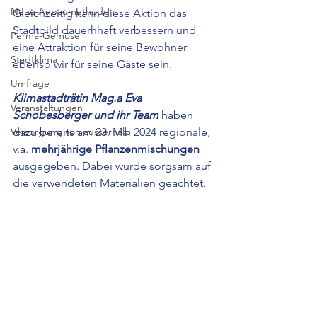
Neue Anbaumethoden
Gleichzeitig kann diese Aktion das 
Stadtbild dauerhhaft verbessern und 
Perma-Gemüse
eine Attraktion für seine Bewohner 
Stadtklima
ebenso wir für seine Gäste sein.
Umfrage
Klimastadträtin Mag.a Eva 
Veranstaltungen
Schobesberger und ihr Team
 haben 
Versorgung von ausserhalb
dazu bereits am 23. Mai 2024 regionale, 
v.a. 
mehrjährige Pflanzenmischungen 
ausgegeben. Dabei wurde sorgsam auf 
die verwendeten Materialien geachtet.