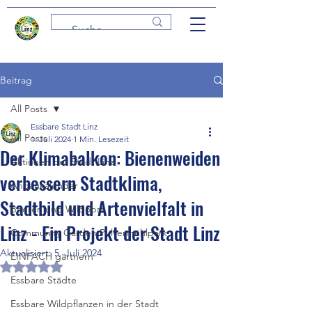
Beitrag
All Posts
Essbare Stadt Linz
All Posts
1. Juli 2024
1 Min. Lesezeit
Der Klimabalkon: Bienenweiden
Aktionen der Stadt Linz
verbessern Stadtklima,
Anbaukalender
Stadtbild und Artenvielfalt in
Beeren und Wildobst
Linz - Ein Projekt der Stadt Linz
Community Garden Pulvermühlpark
Aktualisiert:
5. Juli 2024
EINFACH gärtnern
Mit NaN von 5 Sternen bewertet.
Essbare Städte
Essbare Wildpflanzen in der Stadt