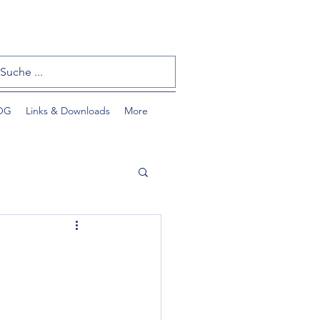
OG
Links & Downloads
More
tzlinge