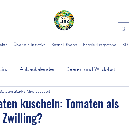
jekte
Über die Initiative
Schnell finden
Entwicklungsstand
BL
Linz
Anbaukalender
Beeren und Wildobst
30. Juni 2024
3 Min. Lesezeit
ühlpark
EINFACH gärtnern
Essbare Städte
ten kuscheln: Tomaten als
 Zwilling?
 Stadt
Ewige Gemüse
Gartenhilfe
Gartennü