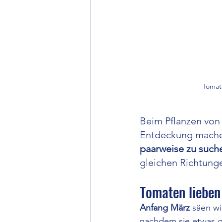
Tomate
Beim Pflanzen von 
Entdeckung machen
paarweise zu such
gleichen Richtunge
Tomaten lieben
Anfang März
 säen wi
nachdem sie etwas gr