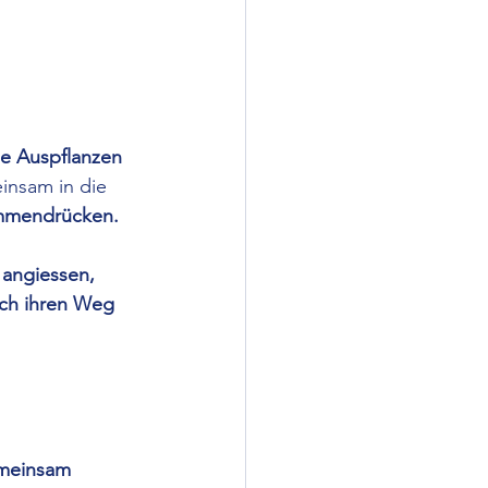
e Auspflanzen 
insam in die 
ammendrücken. 
 angiessen, 
ich ihren Weg 
meinsam 