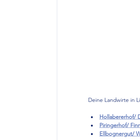
Deine Landwirte in L
Hollabererhof/ 
Piringerhof/ Fin
Ellbognergut/ W