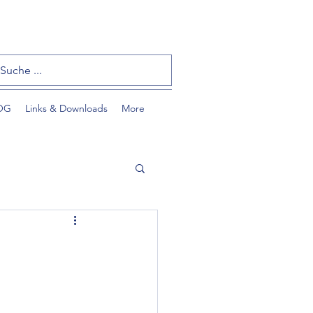
OG
Links & Downloads
More
tzlinge