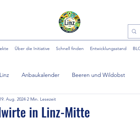
jekte
Über die Initiative
Schnell finden
Entwicklungsstand
BL
Linz
Anbaukalender
Beeren und Wildobst
19. Aug. 2024
2 Min. Lesezeit
ühlpark
EINFACH gärtnern
Essbare Städte
wirte in Linz-Mitte
nen bewertet.
 Stadt
Ewige Gemüse
Gartenhilfe
Gartennü