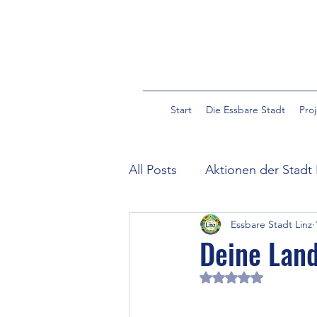
Start
Die Essbare Stadt
Pro
All Posts
Aktionen der Stadt 
Essbare Stadt Linz
Community Garden Pulverm
Deine Land
Mit NaN von 5 Ster
Essbare Wildpflanzen in der