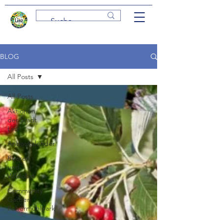
BLOG
All Posts
All Posts
Aktionen
der Stadt
Linz
Anbaukalender
Beeren
und
Wildobst
Community
Garden
Pulvermühlpark