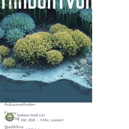
Landwirte
und
Vereine um
Linz
Lehrgänge
Linz, die
'Essbare
Stadt'
Linzer
Landwirte
Linzer
Obstbaumgärten
Naturwesen
&
Wahrnehmung
Neue
Anbaumethoden
Perma-
Gemüse
Stadtklima
Essbare Stadt Linz