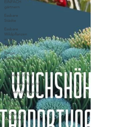
EINFACH
gärtnern
Essbare
Städte
Essbare
Wildpflanzen
in der
Stadt
Ewige
Gemüse
Gartenhilfe
Gartennützlinge
Gemeinschaftsgärten
Gemeinschaftsprojekte
Heil- und
Würzkräuter
Hecken die
schmecken