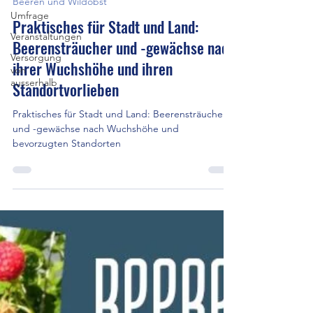
1. Okt. 2024
5 Min. Lesezeit
Umfrage
Beeren und Wildobst
Veranstaltungen
Praktisches für Stadt und Land:
Versorgung
von
Beerensträucher und -gewächse nach
ausserhalb
ihrer Wuchshöhe und ihren
Standortvorlieben
Praktisches für Stadt und Land: Beerensträucher
und -gewächse nach Wuchshöhe und
bevorzugten Standorten