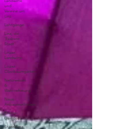
Landwirte
und
Vereine um
Linz
Lehrgänge
Linz, die
'Essbare
Stadt'
Linzer
Landwirte
Linzer
Obstbaumgärten
Naturwesen
&
Wahrnehmung
Neue
Anbaumethoden
Perma-
Gemüse
Stadtklima