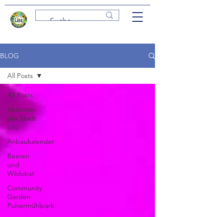
BLOG
All Posts
All Posts
Aktionen
der Stadt
Linz
Anbaukalender
Beeren
und
Wildobst
Community
Garden
Pulvermühlpark