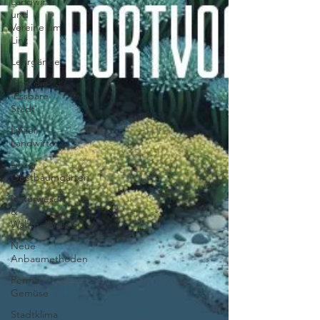
Landwirte
und
Vereine um
Linz
Lehrgänge
Linz, die
'Essbare
Stadt'
Linzer
Landwirte
Linzer
Obstbaumgärten
Naturwesen
&
Wahrnehmung
Neue
Anbaumethoden
Perma-
Gemüse
Stadtklima