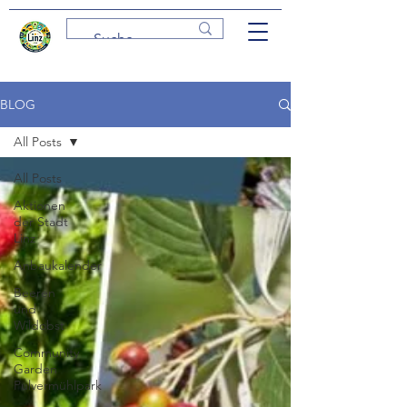
BLOG
All Posts
All Posts
Aktionen
der Stadt
Linz
Anbaukalender
Beeren
und
Wildobst
Community
Garden
Pulvermühlpark