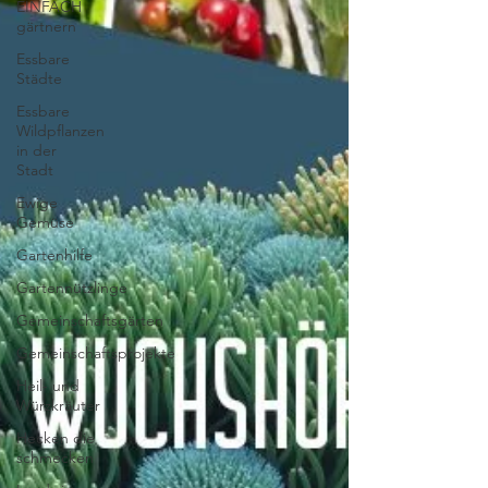
EINFACH
gärtnern
Essbare
Städte
Essbare
Wildpflanzen
in der
Stadt
Ewige
Gemüse
Gartenhilfe
Gartennützlinge
Gemeinschaftsgärten
Gemeinschaftsprojekte
Heil- und
Würzkräuter
Hecken die
schmecken