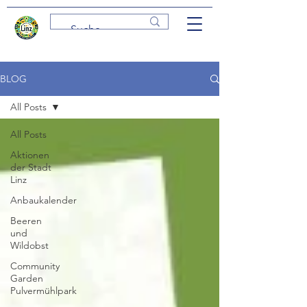
BLOG
All Posts
All Posts
Aktionen
der Stadt
Linz
Anbaukalender
Beeren
und
Wildobst
Community
Garden
Pulvermühlpark