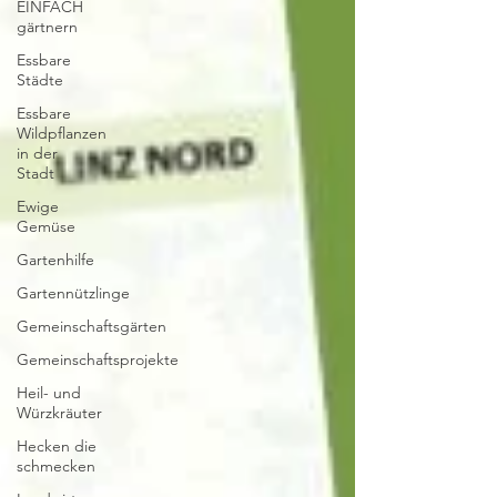
EINFACH
gärtnern
Essbare
Städte
Essbare
Wildpflanzen
in der
Stadt
Ewige
Gemüse
Gartenhilfe
Gartennützlinge
Gemeinschaftsgärten
Gemeinschaftsprojekte
Heil- und
Würzkräuter
Hecken die
schmecken