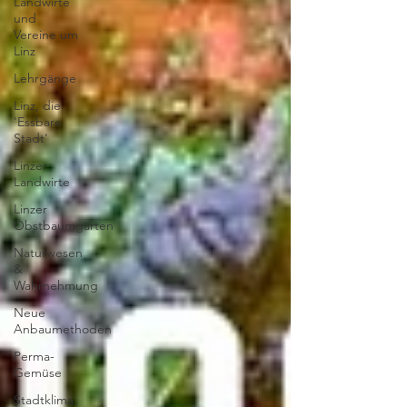
Landwirte
und
Vereine um
Linz
Lehrgänge
Linz, die
'Essbare
Stadt'
Linzer
Landwirte
Linzer
Obstbaumgärten
Naturwesen
&
Wahrnehmung
Neue
Anbaumethoden
Perma-
Gemüse
Stadtklima