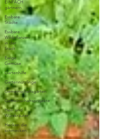
EINFACH
gärtnern
Essbare
Städte
Essbare
Wildpflanzen
in der
Stadt
Ewige
Gemüse
Gartenhilfe
Gartennützlinge
Gemeinschaftsgärten
Gemeinschaftsprojekte
Heil- und
Würzkräuter
Hecken die
schmecken