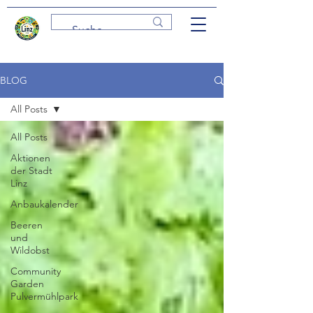
BLOG
All Posts
All Posts
Aktionen
der Stadt
Linz
Anbaukalender
Beeren
und
Wildobst
Community
Garden
Pulvermühlpark