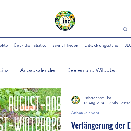
jekte
Über die Initiative
Schnell finden
Entwicklungsstand
BL
Linz
Anbaukalender
Beeren und Wildobst
ühlpark
EINFACH gärtnern
Essbare Städte
Essbare Stadt Linz
12. Aug. 2024
2 Min. Lesezei
Anbaukalender
 Stadt
Ewige Gemüse
Gartenhilfe
Gartennü
Verlängerung der Er