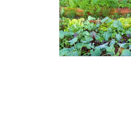
Gemeinschaftsgärten
G
Landwirte und Vereine um L
Linzer Obstbaumgärten
Perma-Gemüse
Stadtkl