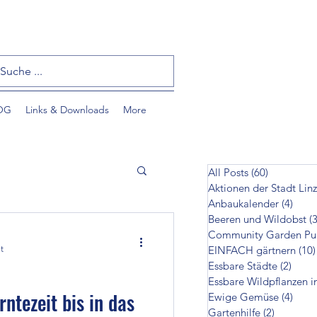
OG
Links & Downloads
More
All Posts
(60)
60 Beiträ
Aktionen der Stadt Linz
Anbaukalender
(4)
4 Bei
Beeren und Wildobst
(3
t
EINFACH gärtnern
(10)
Essbare Städte
(2)
2 Bei
Essbare Wildpflanzen i
tzlinge
ntezeit bis in das
Ewige Gemüse
(4)
4 Bei
Gartenhilfe
(2)
2 Beiträ