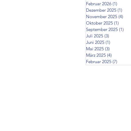
Februar 2026
(1)
1 Beitr
Dezember 2025
(1)
1 Be
November 2025
(4)
4 B
Oktober 2025
(1)
1 Beit
September 2025
(1)
1 B
Juli 2025
(3)
3 Beiträge
Juni 2025
(1)
1 Beitrag
Mai 2025
(3)
3 Beiträge
März 2025
(4)
4 Beiträg
Februar 2025
(7)
7 Beit