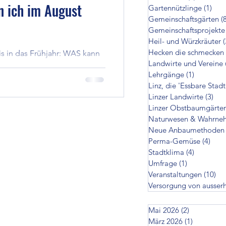
n ich im August
Gartennützlinge
(1)
1 Be
cken die schmecken
Gemeinschaftsgärten
(
Gemeinschaftsprojekte
Heil- und Würzkräuter
(
Hecken die schmecken
is in das Frühjahr: WAS kann
zer Landwirte
Landwirte und Vereine 
Lehrgänge
(1)
1 Beitrag
Linz, die 'Essbare Stadt
en
Linzer Landwirte
(3)
3 B
Linzer Obstbaumgärte
Naturwesen & Wahrne
Neue Anbaumethoden
on ausserhalb
Perma-Gemüse
(4)
4 Be
Stadtklima
(4)
4 Beiträg
Umfrage
(1)
1 Beitrag
Veranstaltungen
(10)
10
Versorgung von ausser
Mai 2026
(2)
2 Beiträge
März 2026
(1)
1 Beitrag