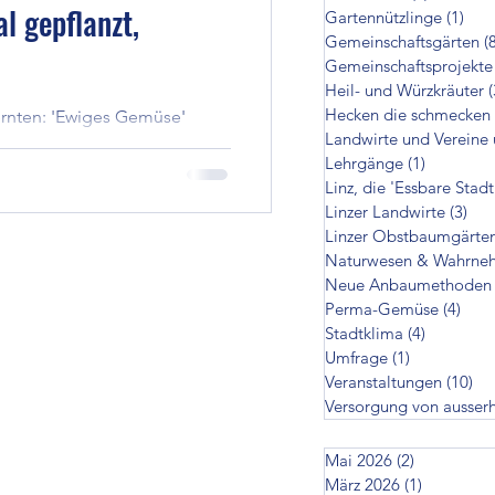
l gepflanzt,
Gartennützlinge
(1)
1 Be
cken die schmecken
Gemeinschaftsgärten
(
Gemeinschaftsprojekte
Heil- und Würzkräuter
(
Hecken die schmecken
ernten: 'Ewiges Gemüse'
zer Landwirte
Landwirte und Vereine 
für Berufstätige einfach –
Lehrgänge
(1)
1 Beitrag
Linz, die 'Essbare Stadt
en
Linzer Landwirte
(3)
3 B
Linzer Obstbaumgärte
Naturwesen & Wahrne
Neue Anbaumethoden
on ausserhalb
Perma-Gemüse
(4)
4 Be
Stadtklima
(4)
4 Beiträg
Umfrage
(1)
1 Beitrag
Veranstaltungen
(10)
10
Versorgung von ausser
Mai 2026
(2)
2 Beiträge
März 2026
(1)
1 Beitrag