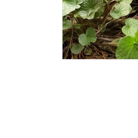
Gemeinschaftsgärten
G
Landwirte und Vereine um L
Linzer Obstbaumgärten
Perma-Gemüse
Stadtkl