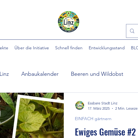
jekte
Über die Initiative
Schnell finden
Entwicklungsstand
BL
Linz
Anbaukalender
Beeren und Wildobst
ühlpark
EINFACH gärtnern
Essbare Städte
Essbare Stadt Linz
17. März 2025
2 Min. Leseze
EINFACH gärtnern
 Stadt
Ewige Gemüse
Gartenhilfe
Gartennü
Ewiges Gemüse #2 -