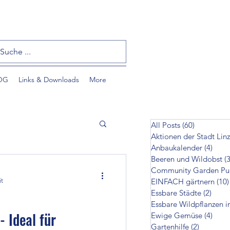
OG
Links & Downloads
More
All Posts
(60)
60 Beiträ
Aktionen der Stadt Linz
Anbaukalender
(4)
4 Bei
Beeren und Wildobst
(3
it
EINFACH gärtnern
(10)
Essbare Städte
(2)
2 Bei
Essbare Wildpflanzen i
tzlinge
 Ideal für
Ewige Gemüse
(4)
4 Bei
Gartenhilfe
(2)
2 Beiträ