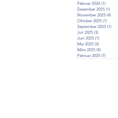
Februar 2026
(1)
1 Beitr
Dezember 2025
(1)
1 Be
November 2025
(4)
4 B
Oktober 2025
(1)
1 Beit
September 2025
(1)
1 B
Juli 2025
(3)
3 Beiträge
Juni 2025
(1)
1 Beitrag
Mai 2025
(3)
3 Beiträge
März 2025
(4)
4 Beiträg
Februar 2025
(7)
7 Beit