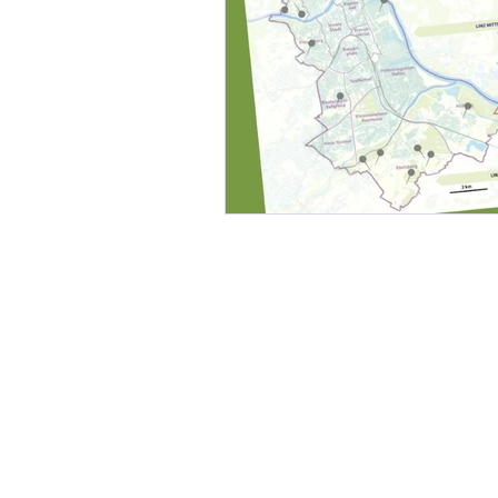
Gemeinschaftsgärten
G
Landwirte und Vereine um L
Linzer Obstbaumgärten
Perma-Gemüse
Stadtkl