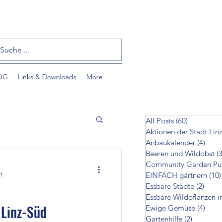
OG
Links & Downloads
More
All Posts
(60)
60 Beiträ
Aktionen der Stadt Linz
Anbaukalender
(4)
4 Bei
Beeren und Wildobst
(3
t
EINFACH gärtnern
(10)
Essbare Städte
(2)
2 Bei
Essbare Wildpflanzen i
tzlinge
 Linz-Süd
Ewige Gemüse
(4)
4 Bei
Gartenhilfe
(2)
2 Beiträ