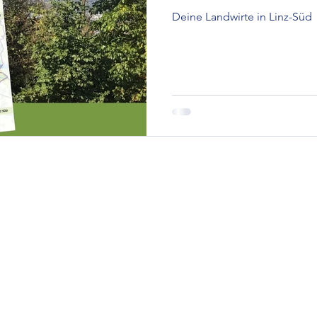
Deine Landwirte in Linz-Süd
emeinschaftsprojekte
Heil- und Würzkräuter
He
inz
Lehrgänge
Linz, die 'Essbare Stadt'
Lin
Naturwesen & Wahrnehmung
Neue Anbaumethod
ima
Umfrage
Veranstaltungen
Versorgung v