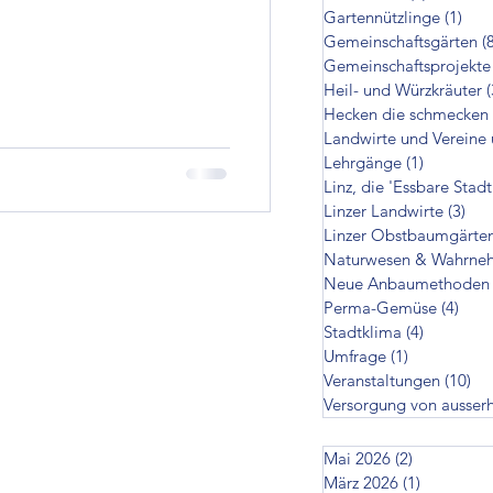
Gartennützlinge
(1)
1 Be
cken die schmecken
Gemeinschaftsgärten
(
Gemeinschaftsprojekte
Heil- und Würzkräuter
(
Hecken die schmecken
zer Landwirte
Landwirte und Vereine 
Lehrgänge
(1)
1 Beitrag
Linz, die 'Essbare Stadt
en
Linzer Landwirte
(3)
3 B
Linzer Obstbaumgärte
Naturwesen & Wahrne
Neue Anbaumethoden
on ausserhalb
Perma-Gemüse
(4)
4 Be
Stadtklima
(4)
4 Beiträg
Umfrage
(1)
1 Beitrag
Veranstaltungen
(10)
10
Versorgung von ausser
Mai 2026
(2)
2 Beiträge
März 2026
(1)
1 Beitrag