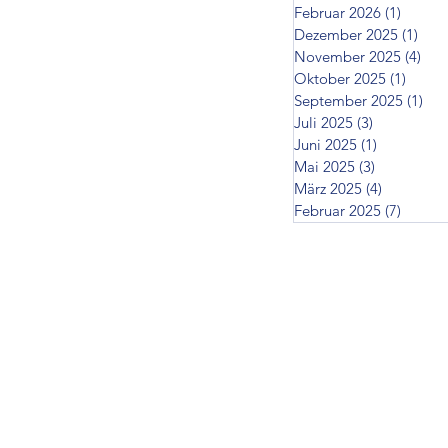
Februar 2026
(1)
1 Beitr
Dezember 2025
(1)
1 Be
November 2025
(4)
4 B
Oktober 2025
(1)
1 Beit
September 2025
(1)
1 B
Juli 2025
(3)
3 Beiträge
Juni 2025
(1)
1 Beitrag
Mai 2025
(3)
3 Beiträge
März 2025
(4)
4 Beiträg
Februar 2025
(7)
7 Beit