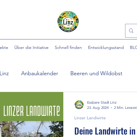
jekte
Über die Initiative
Schnell finden
Entwicklungsstand
BL
Linz
Anbaukalender
Beeren und Wildobst
ühlpark
EINFACH gärtnern
Essbare Städte
Essbare Stadt Linz
23. Aug. 2024
2 Min. Lesezei
Linzer Landwirte
 Stadt
Ewige Gemüse
Gartenhilfe
Gartennü
Deine Landwirte in